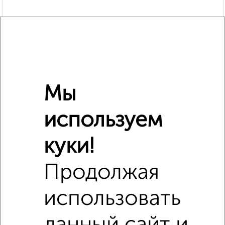
Мы
используем
Похожие предложения рядом
2‑комнатные квартиры недалеко от Комсомольская 262
куки!
Продолжая
использовать