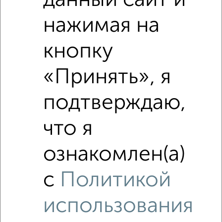
данный сайт и
нажимая на
кнопку
«Принять», я
подтверждаю,
что я
Рядом, с меньшей ценой
Недалеко от Комсомольская 262 с ценой ниже
ознакомлен(а)
с
Политикой
‹
›
использования