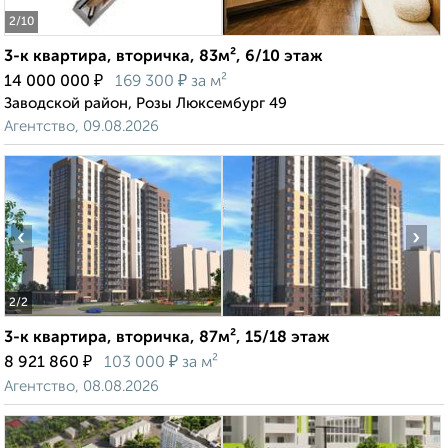
2
/10
3-к квартира, вторичка, 83м², 6/10 этаж
₽
₽
14 000 000
169 300
за м²
Заводской район, Розы Люксембург 49
Агентство, 09.08.2026
‹
›
2
/2
3-к квартира, вторичка, 87м², 15/18 этаж
₽
₽
8 921 860
103 000
за м²
Агентство, 08.08.2026