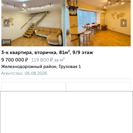
‹
›
2
/10
3-к квартира, вторичка, 81м², 9/9 этаж
₽
₽
9 700 000
119 800
за м²
Железнодорожный район, Грузовая 1
Агентство, 06.08.2026
‹
›
2
/1