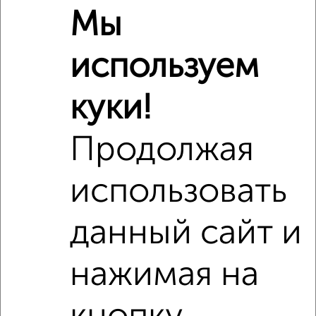
3-к квартира, вторичка, 98м², 8/10 этаж
Мы
₽
₽
10 500 000
106 900
за м²
Заводской район, Широко-Холодная 8
используем
Агентство, 04.08.2026
куки!
Продолжая
‹
›
использовать
2
/1
3-к квартира, вторичка, 90м², 2/17 этаж
данный сайт и
₽
₽
13 700 000
152 300
за м²
Советский район, Лазурная 7
Агентство, 03.08.2026
нажимая на