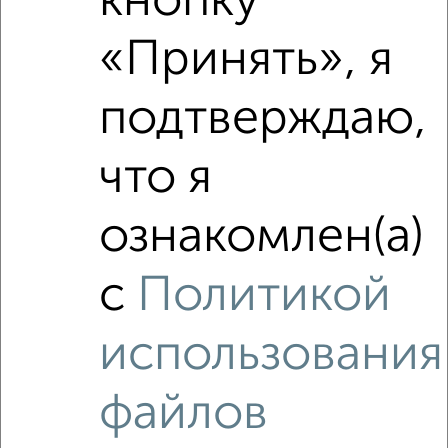
кнопку
‹
›
«Принять», я
подтверждаю,
2
/2
3-к квартира, вторичка, 81м², 4/5 этаж
₽
₽
8 940 000
110 600
за м²
что я
Железнодорожный район, Старо-Московская 4
Агентство, 01.08.2026
ознакомлен(а)
с
Политикой
‹
›
использования
2
/2
файлов
3-к квартира, вторичка, 87м², 3/18 этаж
₽
₽
8 921 860
103 000
за м²