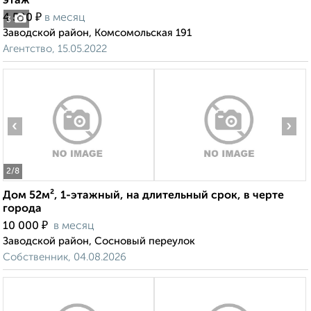
этаж
₽
4 500
в месяц
3
Заводской район, Комсомольская 191
Агентство, 15.05.2022
‹
›
2
/8
Дом 52м², 1-этажный, на длительный срок, в черте
города
₽
10 000
в месяц
Заводской район, Сосновый переулок
Собственник, 04.08.2026