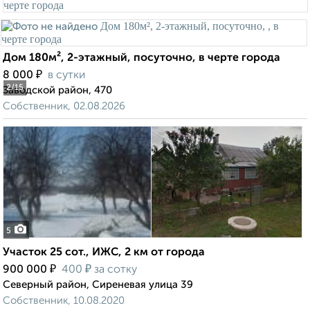
Дом 180м², 2-этажный, посуточно, в черте города
₽
8 000
в сутки
2
/15
Заводской район, 470
Собственник, 02.08.2026
5
Участок 25 сот., ИЖС, 2 км от города
₽
₽
900 000
400
за сотку
Северный район, Сиреневая улица 39
Собственник, 10.08.2020