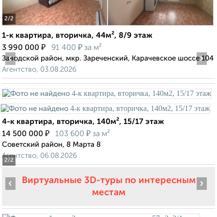
2
/2
1-к квартира, вторичка, 44м², 8/9 этаж
₽
₽
3 990 000
91 400
за м²
‹
›
Заводской район, мкр. Зареченский, Карачевское шоссе 104
Агентство, 03.08.2026
4-к квартира, вторичка, 140м², 15/17 этаж
₽
₽
14 500 000
103 600
за м²
Советский район, 8 Марта 8
Агентство, 06.08.2026
2
/2
Виртуальные 3D-туры по интересным
‹
›
местам