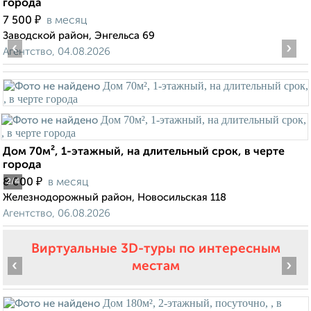
города
₽
7 500
в месяц
Заводской район, Энгельса 69
‹
›
Агентство, 04.08.2026
Дом 70м², 1-этажный, на длительный срок, в черте
города
₽
8 000
в месяц
2
/4
Железнодорожный район, Новосильская 118
Агентство, 06.08.2026
Виртуальные 3D-туры по интересным
‹
›
местам