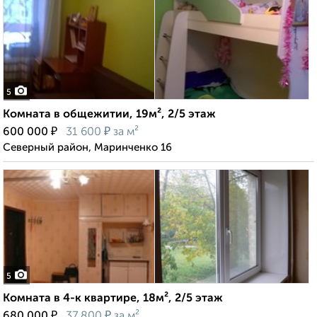
5
Комната в общежитии, 19м², 2/5 этаж
₽
₽
600 000
31 600
за м²
Северный район, Маринченко 16
5
Комната в 4-к квартире, 18м², 2/5 этаж
₽
₽
680 000
37 800
за м²