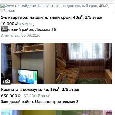
1-к квартира, на длительный срок, 40м², 2/5 этаж
₽
10 000
в месяц
2
/1
Советский район, Лескова 36
Агентство, 05.08.2026
8
Комната в коммуналке, 19м², 3/5 этаж
₽
₽
630 000
33 200
за м²
Заводской район, Машиностроительная 3