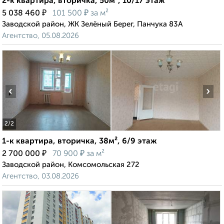
2-к квартира, вторичка, 50м², 10/17 этаж
₽
₽
5 038 460
101 500
за м²
Заводской район, ЖК Зелёный Берег, Панчука 83А
Агентство, 05.08.2026
‹
›
2
/2
1-к квартира, вторичка, 38м², 6/9 этаж
₽
₽
2 700 000
70 900
за м²
Заводской район, Комсомольская 272
Агентство, 03.08.2026