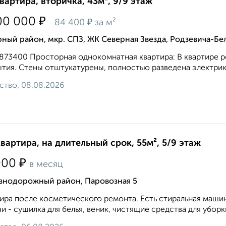
квартира, вторичка, 43м², 9/9 этаж
₽
00 000
₽
84 400
за м²
ный район, мкр. СПЗ, ЖК Северная Звезда, Родзевича-Бе
2873400 Просторная однокомнатная квартира: В квартире р
тия. Стены отштукатурены, полностью разведена электрика
ство, 08.08.2026
квартира, на длительный срок, 55м², 5/9 этаж
₽
000
в месяц
знодорожный район, Паровозная 5
ира после косметического ремонта. Есть стиральная маши
и - сушилка для белья, веник, чистящие средства для уборки