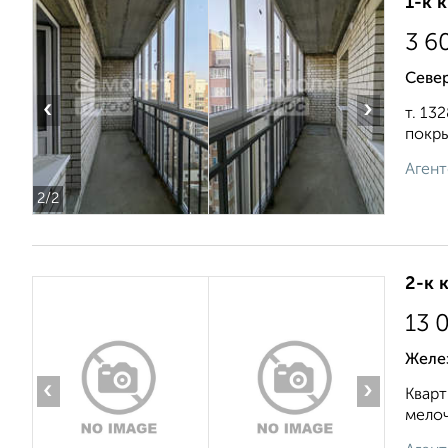
1-к 
3 6
Север
‹
›
т. 13
покры
Агент
2
/2
2-к 
13 
Желе
‹
›
Кварт
мелоч