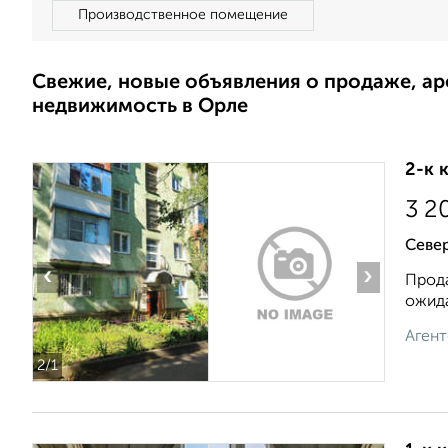
Производственное помещение
Свежие, новые объявления о продаже, а
недвижимость в Орле
2-к 
3 2
Севе
‹
›
Прода
ожида
Агент
2
/1