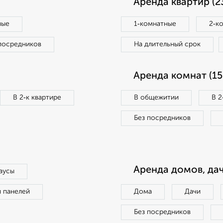
Аренда квартир (2
ные
1‑комнатные
2‑к
посредников
На длительный срок
Аренда комнат (15
В 2‑к квартире
В общежитии
В 2
Без посредников
Аренда домов, дач
аусы
п панелей
Дома
Дачи
Без посредников