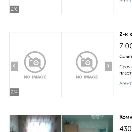
Агент
2
/6
2-к 
7 0
Совет
‹
›
Срочн
пласт
Агент
2
/4
Комн
430