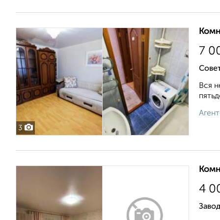
Комн
7 0
Совет
Вся н
пятьд
Агент
3
Комн
4 0
Завод