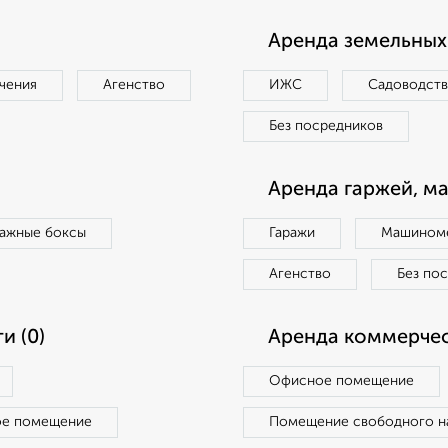
Аренда земельных 
чения
Агенство
ИЖС
Садоводст
Без посредников
Аренда гаржей, м
ражные боксы
Гаражи
Машиноме
Агенство
Без по
и (0)
Аренда коммерчес
Офисное помещение
ое помещение
Помещение свободного н