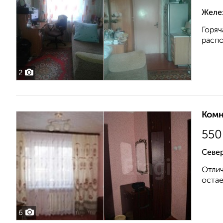
Желе
Горяч
распо
2
Комн
550
Севе
Отлич
остае
6