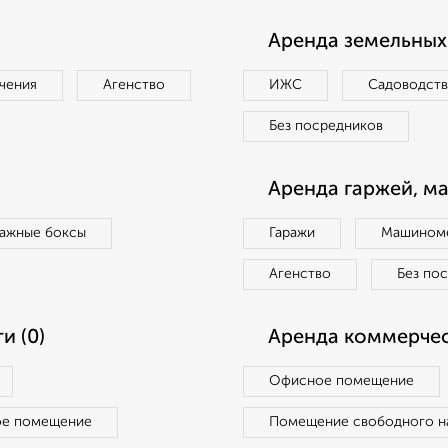
Аренда земельных 
чения
Агенство
ИЖС
Садоводст
Без посредников
Аренда гаржей, м
ражные боксы
Гаражи
Машиноме
Агенство
Без по
и (0)
Аренда коммерчес
Офисное помещение
ое помещение
Помещение свободного н