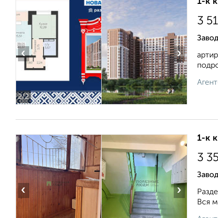
1-к 
3 5
Завод
‹
›
артир
подро
Агент
2
/2
1-к 
3 3
Завод
‹
›
Разде
Вся м