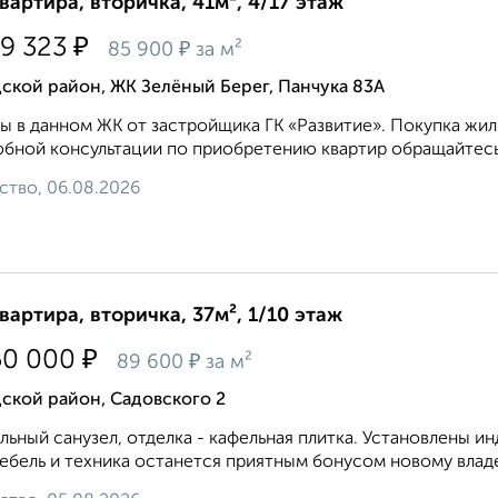
квартира, вторичка, 41м², 4/17 этаж
₽
19 323
₽
85 900
за м²
ской район, ЖК Зелёный Берег, Панчука 83А
ы в данном ЖК от застройщика ГК «Развитие». Покупка жиль
бной консультации по приобретению квартир обращайтесь 
ство, 06.08.2026
квартира, вторичка, 37м², 1/10 этаж
₽
50 000
₽
89 600
за м²
ской район, Садовского 2
льный санузел, отделка - кафельная плитка. Установлены и
ебель и техника останется приятным бонусом новому владе