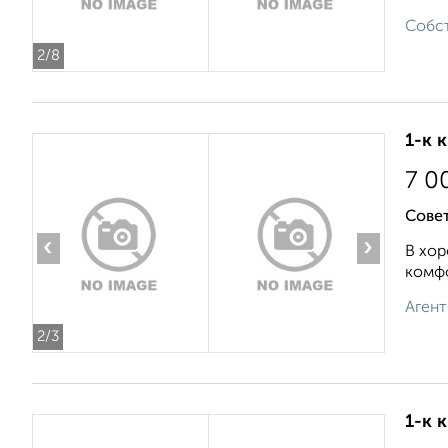
Собст
2
/8
1-к 
7 0
Сове
‹
›
В хор
комфо
Агент
2
/3
1-к 