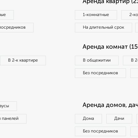
Аренда квартир (2
ные
1‑комнатные
2‑к
посредников
На длительный срок
Аренда комнат (15
В 2‑к квартире
В общежитии
В 2
Без посредников
Аренда домов, дач
аусы
п панелей
Дома
Дачи
Без посредников