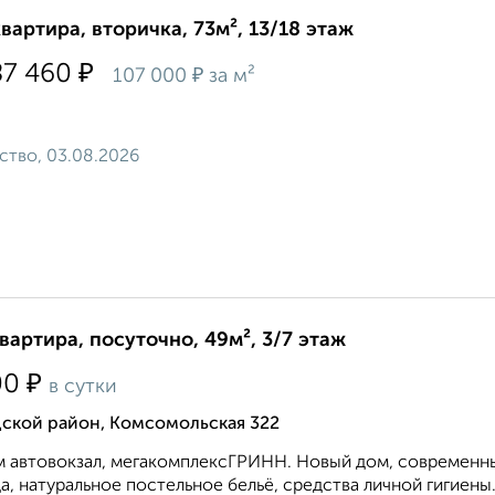
квартира, вторичка, 73м², 13/18 этаж
₽
87 460
₽
107 000
за м²
ство, 03.08.2026
квартира, посуточно, 49м², 3/7 этаж
₽
00
в сутки
дской район, Комсомольская 322
 автовокзал, мегакомплексГРИНН. Новый дом, современный
а, натуральное постельное бельё, средства личной гигиены.