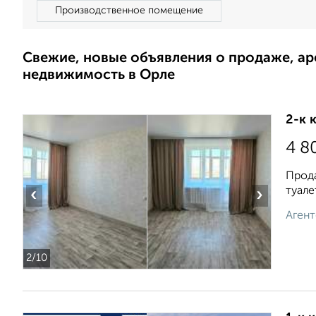
Производственное помещение
Свежие, новые объявления о продаже, а
недвижимость в Орле
2-к 
4 8
Прода
туале
‹
›
Агент
2
/10