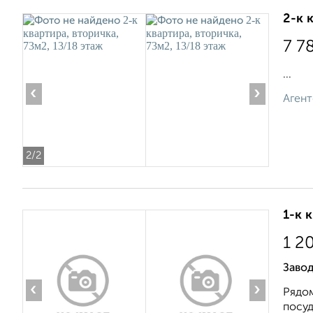
2-к 
7 7
...
‹
›
Агент
2
/2
1-к 
1 2
Заво
‹
›
Рядом
посуд