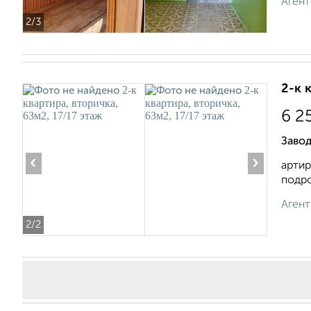
Агент
2
/3
2-к 
6 2
Завод
‹
›
артир
подро
Агент
2
/2