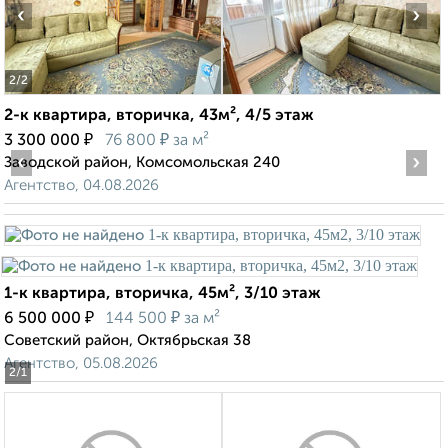
‹
›
2
/2
2-к квартира, вторичка, 43м², 4/5 этаж
₽
₽
3 300 000
76 800
за м²
‹
›
Заводской район, Комсомольская 240
Агентство, 04.08.2026
1-к квартира, вторичка, 45м², 3/10 этаж
₽
₽
6 500 000
144 500
за м²
Советский район, Октябрьская 38
Агентство, 05.08.2026
2
/1