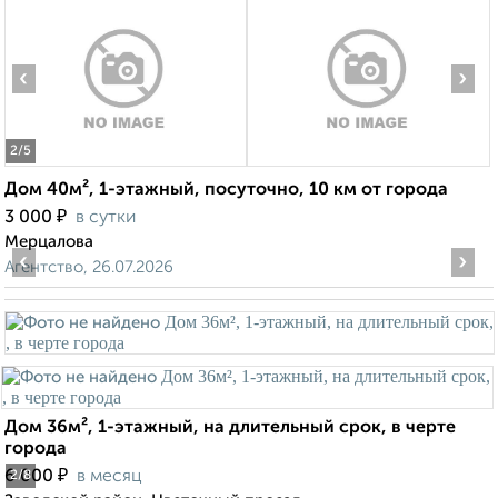
‹
›
2
/5
Дом 40м², 1-этажный, посуточно, 10 км от города
₽
3 000
в сутки
Мерцалова
‹
›
Агентство, 26.07.2026
Дом 36м², 1-этажный, на длительный срок, в черте
города
₽
6 000
в месяц
2
/8