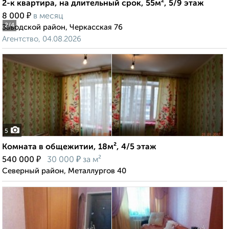
2-к квартира, на длительный срок, 55м², 5/9 этаж
₽
8 000
в месяц
2
/4
Заводской район, Черкасская 76
Агентство, 04.08.2026
5
Комната в общежитии, 18м², 4/5 этаж
₽
₽
540 000
30 000
за м²
Северный район, Металлургов 40