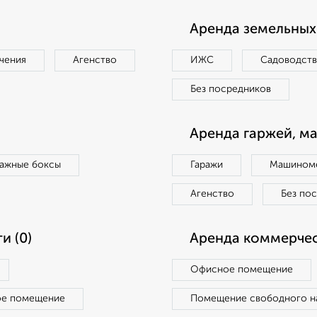
Аренда земельных 
чения
Агенство
ИЖС
Садоводст
Без посредников
Аренда гаржей, м
ражные боксы
Гаражи
Машиноме
Агенство
Без по
и (0)
Аренда коммерчес
Офисное помещение
ое помещение
Помещение свободного н