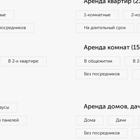
Аренда квартир (2
ные
1‑комнатные
2‑к
посредников
На длительный срок
Аренда комнат (15
В 2‑к квартире
В общежитии
В 2
Без посредников
Аренда домов, дач
аусы
п панелей
Дома
Дачи
Без посредников