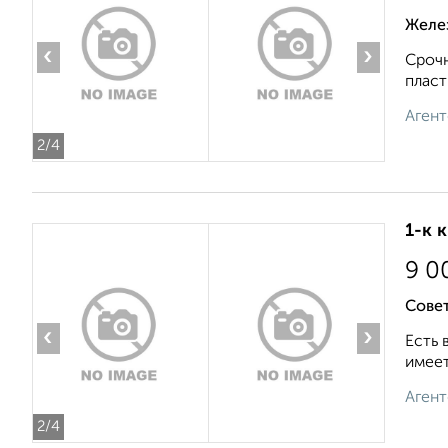
Желе
‹
›
Срочн
пласт
Агент
2
/4
1-к 
9 0
Совет
‹
›
Есть 
имеет
Агент
2
/4