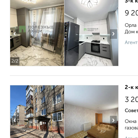
3-к 
9 2
Орла 
Дом к
‹
›
Агент
2
/2
2-к 
3 2
Совет
‹
›
Окна 
газов