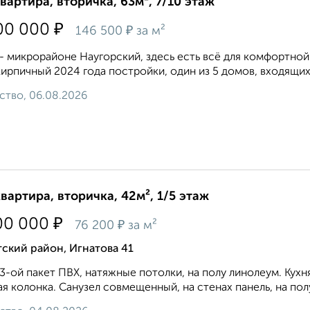
квартира, вторичка, 63м², 7/10 этаж
₽
00 000
₽
146 500
за м²
- микрорайоне Наугорский, здесь есть всё для комфортной 
ирпичный 2024 года постройки, один из 5 домов, входящих 
ство, 06.08.2026
квартира, вторичка, 42м², 1/5 этаж
₽
00 000
₽
76 200
за м²
ский район, Игнатова 41
3-ой пакет ПВХ, натяжные потолки, на полу линолеум. Кухня
ая колонка. Санузел совмещенный, на стенах панель, на полу