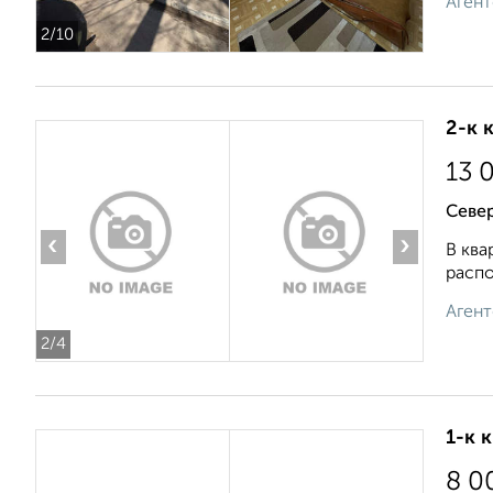
Агент
2
/10
2-к 
13 
Севе
‹
›
В ква
распо
Агент
2
/4
1-к 
8 0