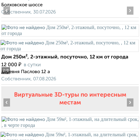
Болховское шоссе
‹
›
Собственник, 30.07.2026
Дом 250м², 2-этажный, посуточно, 12 км от города
₽
12 000
в сутки
2
/8
деревня Паслово 12 а
Собственник, 07.08.2026
Виртуальные 3D-туры по интересным
‹
›
местам