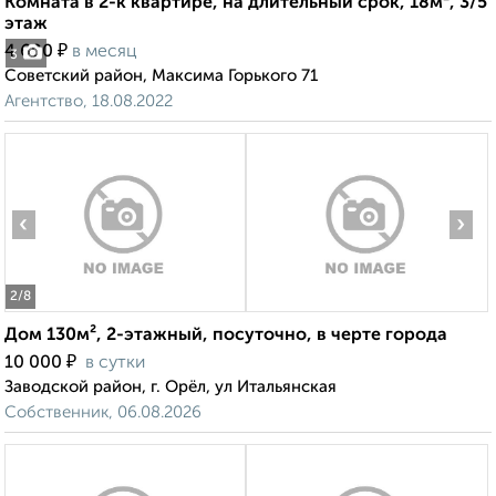
Комната в 2-к квартире, на длительный срок, 18м², 3/5
этаж
₽
4 600
в месяц
3
Советский район, Максима Горького 71
Агентство, 18.08.2022
‹
›
2
/8
Дом 130м², 2-этажный, посуточно, в черте города
₽
10 000
в сутки
Заводской район, г. Орёл, ул Итальянская
Собственник, 06.08.2026