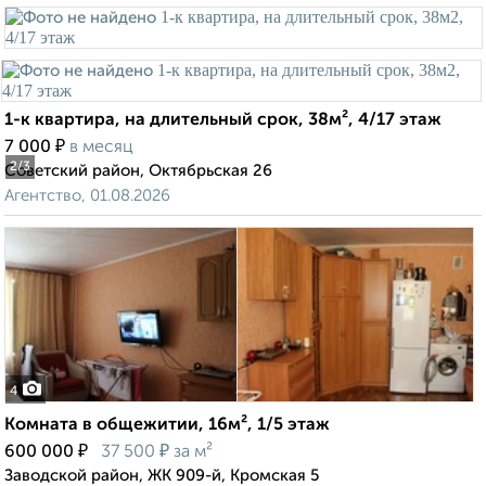
1-к квартира, на длительный срок, 38м², 4/17 этаж
₽
7 000
в месяц
2
/3
Советский район, Октябрьская 26
Агентство, 01.08.2026
4
Комната в общежитии, 16м², 1/5 этаж
₽
₽
600 000
37 500
за м²
Заводской район, ЖК 909-й, Кромская 5