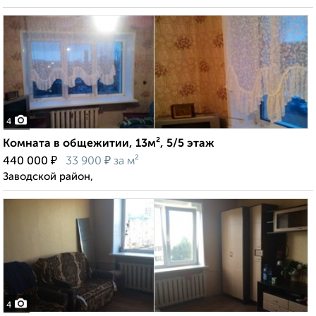
4
Комната в общежитии, 13м², 5/5 этаж
₽
₽
440 000
33 900
за м²
Заводской район,
4