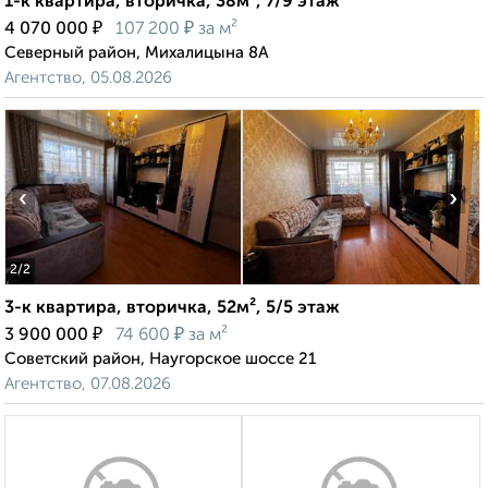
1-к квартира, вторичка, 38м², 7/9 этаж
₽
₽
4 070 000
107 200
за м²
Северный район, Михалицына 8А
Агентство, 05.08.2026
‹
›
2
/2
3-к квартира, вторичка, 52м², 5/5 этаж
₽
₽
3 900 000
74 600
за м²
Советский район, Наугорское шоссе 21
Агентство, 07.08.2026