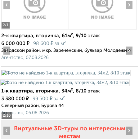
‹
›
2
/1
2-к квартира, вторичка, 61м², 9/10 этаж
₽
₽
6 000 000
98 600
за м²
‹
›
Заводской район, мкр. Зареченский, бульвар Молодежи 4
Агентство, 07.08.2026
1-к квартира, вторичка, 34м², 8/10 этаж
₽
₽
3 380 000
99 500
за м²
Северный район, Бурова 44
Агентство, 05.08.2026
2
/10
Виртуальные 3D-туры по интересным
‹
›
местам