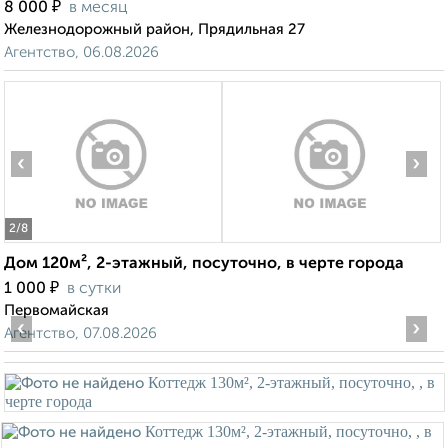
₽
8 000
в месяц
Железнодорожный район, Прядильная 27
Агентство, 06.08.2026
‹
›
2
/8
Дом 120м², 2-этажный, посуточно, в черте города
₽
1 000
в сутки
Первомайская
‹
›
Агентство, 07.08.2026