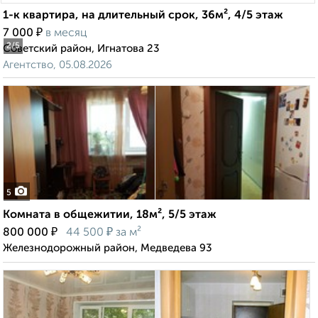
1-к квартира, на длительный срок, 36м², 4/5 этаж
₽
7 000
в месяц
2
/5
Советский район, Игнатова 23
Агентство, 05.08.2026
5
Комната в общежитии, 18м², 5/5 этаж
₽
₽
800 000
44 500
за м²
Железнодорожный район, Медведева 93