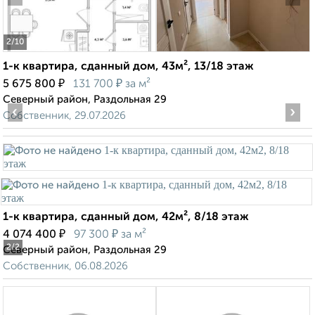
2
/10
1-к квартира, сданный дом, 43м², 13/18 этаж
₽
₽
5 675 800
131 700
за м²
Северный район, Раздольная 29
‹
›
Собственник, 29.07.2026
1-к квартира, сданный дом, 42м², 8/18 этаж
₽
₽
4 074 400
97 300
за м²
2
/2
Северный район, Раздольная 29
Собственник, 06.08.2026