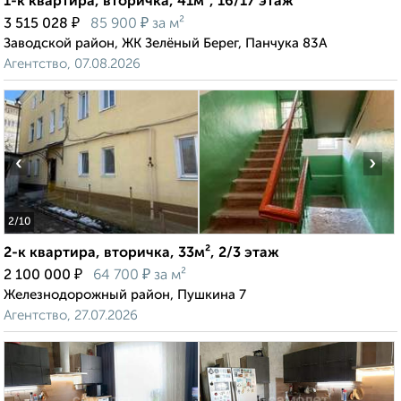
1-к квартира, вторичка, 41м², 16/17 этаж
₽
₽
3 515 028
85 900
за м²
Заводской район, ЖК Зелёный Берег, Панчука 83А
Агентство, 07.08.2026
‹
›
2
/10
2-к квартира, вторичка, 33м², 2/3 этаж
₽
₽
2 100 000
64 700
за м²
Железнодорожный район, Пушкина 7
Агентство, 27.07.2026