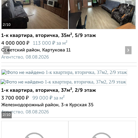
‹
›
2
/10
1-к квартира, вторичка, 35м², 5/9 этаж
₽
₽
4 000 000
113 000
за м²
‹
›
Советский район, Картукова 11
Агентство, 08.08.2026
1-к квартира, вторичка, 37м², 2/9 этаж
₽
₽
3 700 000
99 000
за м²
Железнодорожный район, 3-я Курская 35
Агентство, 08.08.2026
2
/10