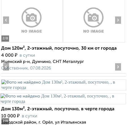
‹
›
2
/8
Дом 120м², 2-этажный, посуточно, 30 км от города
₽
4 000
в сутки
Мценский р-н, Думчино, СНТ Металлург
‹
›
Собственник, 07.08.2026
Дом 130м², 2-этажный, посуточно, в черте города
₽
10 000
в сутки
2
/8
Заводской район, г. Орёл, ул Итальянская