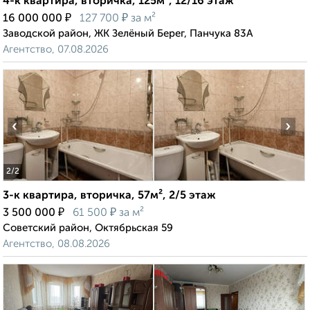
4-к квартира, вторичка, 125м², 12/16 этаж
₽
₽
16 000 000
127 700
за м²
Заводской район, ЖК Зелёный Берег, Панчука 83А
Агентство, 07.08.2026
‹
›
2
/2
3-к квартира, вторичка, 57м², 2/5 этаж
₽
₽
3 500 000
61 500
за м²
Советский район, Октябрьская 59
Агентство, 08.08.2026