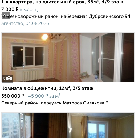
1-к квартира, на длительный срок, 36м², 4/9 этаж
₽
7 000
в месяц
2
/4
Железнодорожный район, набережная Дубровинского 94
Агентство, 04.08.2026
5
Комната в общежитии, 12м², 3/5 этаж
₽
₽
550 000
45 900
за м²
Северный район, переулок Матроса Силякова 3