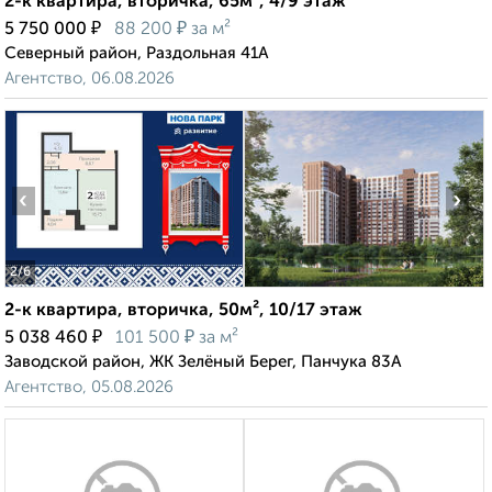
2-к квартира, вторичка, 65м², 4/9 этаж
₽
₽
5 750 000
88 200
за м²
Северный район, Раздольная 41А
Агентство, 06.08.2026
‹
›
2
/6
2-к квартира, вторичка, 50м², 10/17 этаж
₽
₽
5 038 460
101 500
за м²
Заводской район, ЖК Зелёный Берег, Панчука 83А
Агентство, 05.08.2026