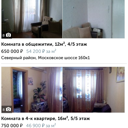
8
Комната в общежитии, 12м², 4/5 этаж
₽
₽
650 000
54 200
за м²
Северный район, Московское шоссе 160к1
8
Комната в 4-к квартире, 16м², 5/5 этаж
₽
₽
750 000
46 900
за м²