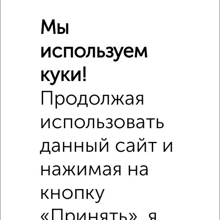
Мы
используем
куки!
Продолжая
использовать
Сравнение средних цен
данный сайт и
1‑комнатные квартиры с похожей площадью ±10%
нажимая на
₽
2 940 000
кнопку
₽
2 550 000
«Принять», я