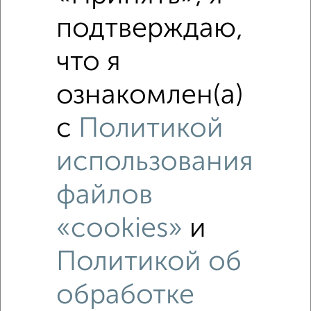
₽
3 140 000
подтверждаю,
Средняя цена район
что я
Это предложение
Средняя цена по городу
ознакомлен(а)
Похожие предложения рядом
с
Политикой
1‑комнатные квартиры недалеко от Московское шоссе 15
использования
файлов
«cookies»
и
Политикой об
обработке