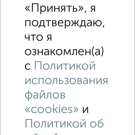
«Принять», я
₽
3 330 000
подтверждаю,
Средняя цена район
что я
Это предложение
Средняя цена по городу
ознакомлен(а)
Похожие предложения рядом
с
Политикой
1‑комнатные квартиры недалеко от Пожарная 27
использования
файлов
«cookies»
и
Политикой об