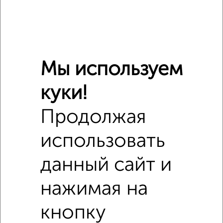
Мы используем
куки!
Продолжая
использовать
Сравнение средних цен
данный сайт и
1‑комнатные квартиры с похожей площадью ±10%
нажимая на
₽
3 380 000
кнопку
₽
4 100 000