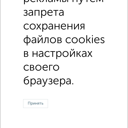
в панельном доме
с совмещенным санузлом
запрета
Цена до 4 500 000 руб.
площадью до 40 м²
сохранения
файлов cookies
↑ НАВЕРХ К МЕНЮ
в настройках
Однокомнатные
Двухкомнатные
Трехкомнатные
4‑комнатные
Квартиры студии
От застройщика
Без посредников
Вторичное жилье
В новостройке
В строящемся доме
В новом доме
своего
браузера.
Контакты
Политика конфиденциальности
Пользовательское соглашение
Орёл, улица Комсомольская 66
© 2015–2026
Сайт-доска объявлений недвижимости
О проекте
Реклама на портале
Новости
Статьи
Блог
Риэлторы
Агентства
Принять
Застройщики
Ипотечный калькулятор
Консультации по недвижимости
Разместить объявление
Скачать приложение
Соцсети (vk.com | t.me | dzen.ru)