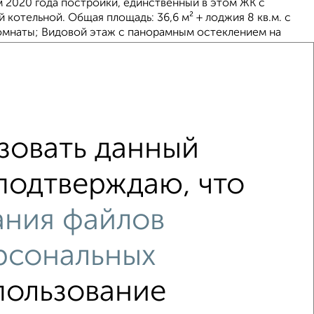
 2020 года постройки, единственный в этом ЖК с
котельной. Общая площадь: 36,6 м² + лоджия 8 кв.м. с
комнаты; Видовой этаж с панорамным остеклением на
6
зовать данный
 подтверждаю, что
е Михалицына
не первый этаж
с центральным отоплением
ания файлов
узлом
Цена до 4 500 000 руб.
рсональных
спользование
↑ НАВЕРХ К МЕНЮ