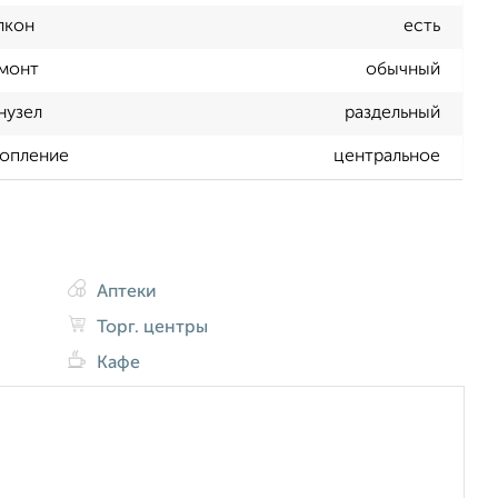
лкон
есть
монт
обычный
нузел
раздельный
опление
центральное
Аптеки
Торг. центры
Кафе