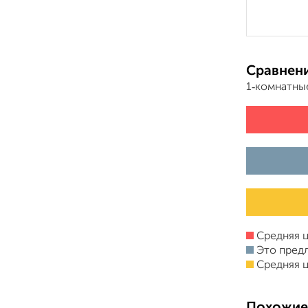
Сравнени
1‑комнатны
Средняя ц
Это пред
Средняя ц
Похожие