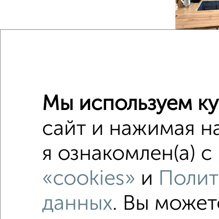
‹
2
/2
1-к квар
Мы используем ку
Поиск по с
сайт и нажимая н
Северны
не посл
я ознакомлен(а) с
Вторичн
«cookies»
и
Полит
площадь
данных
. Вы может