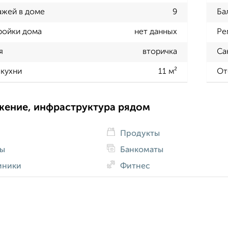
ажей в доме
9
Ба
ройки дома
нет данных
Ре
я
вторичка
Са
кухни
11 м²
От
жение, инфраструктура рядом
Продукты
ды
Банкоматы
иники
Фитнес