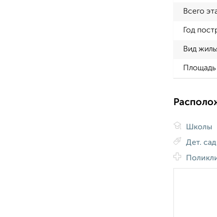
Всего эт
Год пост
Вид жиль
Площадь 
Располо
Школы
Дет. са
Поликл