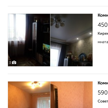
Комн
450
Кире
мната
3
Комн
590
Сове