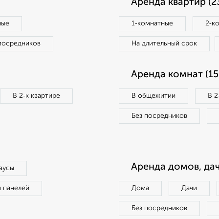
Аренда квартир (2
ные
1‑комнатные
2‑к
посредников
На длительный срок
Аренда комнат (15
В 2‑к квартире
В общежитии
В 2
Без посредников
Аренда домов, дач
аусы
п панелей
Дома
Дачи
Без посредников