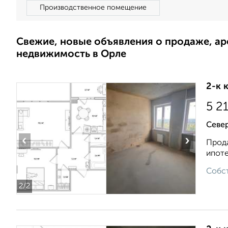
Производственное помещение
Свежие, новые объявления о продаже, а
недвижимость в Орле
2-к 
5 2
Север
‹
›
Прода
ипоте
Собст
2
/2