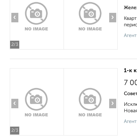
Желе
‹
›
Кварт
перио
Агент
2
/3
1-к 
7 0
Совет
‹
›
Исклю
Новая
Агент
2
/3