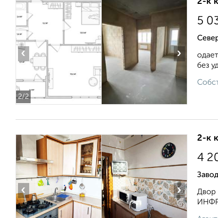
2-к 
5 0
Север
‹
›
одает
без у
Собст
2
/2
2-к 
4 2
Завод
‹
›
Двор 
ИНФРА