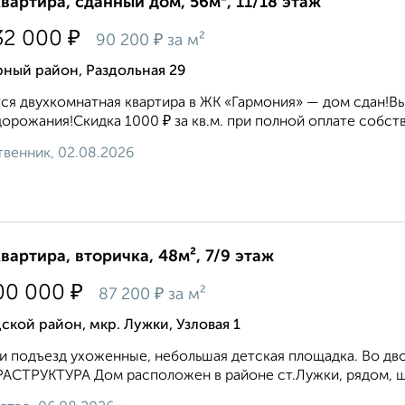
квартира, сданный дом, 56м², 11/18 этаж
₽
32 000
₽
90 200
за м²
ный район, Раздольная 29
ся двухкомнатная квартира в ЖК «Гармония» — дом сдан!В
дорожания!Скидка 1000 ₽ за кв.м. при полной оплате собс
венник, 02.08.2026
квартира, вторичка, 48м², 7/9 этаж
₽
00 000
₽
87 200
за м²
ской район, мкр. Лужки, Узловая 1
и подъезд ухоженные, небольшая детская площадка. Во дв
СТРУКТУРА Дом расположен в районе ст.Лужки, рядом, шко