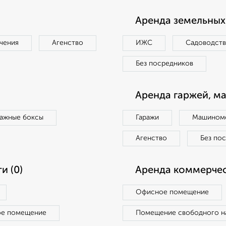
Аренда земельных 
чения
Агенство
ИЖС
Садоводст
Без посредников
Аренда гаржей, м
ражные боксы
Гаражи
Машиноме
Агенство
Без по
и (0)
Аренда коммерчес
Офисное помещение
ое помещение
Помещение свободного н