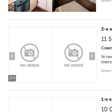
Агент
2
/2
2-к 
11 
Сове
‹
›
Устан
плате
Агент
2
/4
1-к 
10 