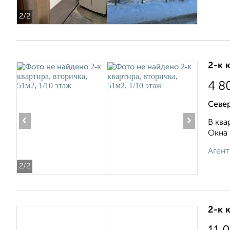
2
/2
2-к 
4 8
Север
‹
›
В ква
Окна 
Агент
2
/2
2-к 