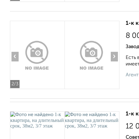
1-к 
8 0
Заво
‹
›
Есть 
имеет
Агент
2
/3
1-к 
12 
Совет