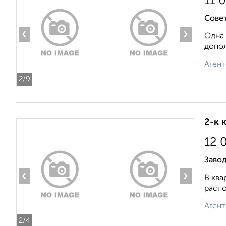
11 
Совет
‹
›
Одна 
допол
Агент
2
/9
2-к 
12 
Заво
‹
›
В ква
распо
Агент
2
/4