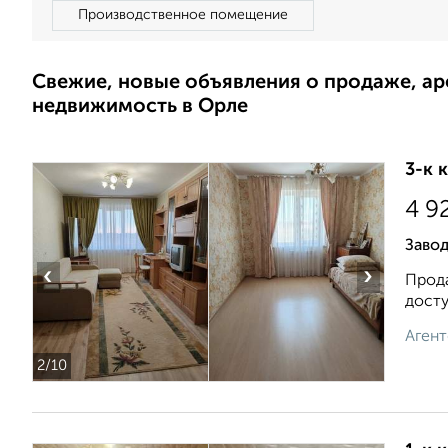
Производственное помещение
Свежие, новые объявления о продаже, а
недвижимость в Орле
3-к 
4 9
Заво
‹
›
Прода
досту
Агент
2
/10