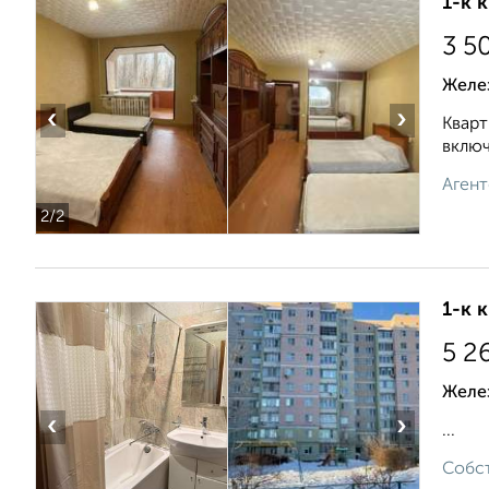
1-к 
3 5
Желе
‹
›
Кварт
включ
Агент
2
/2
1-к 
5 2
Желе
‹
›
...
Собст