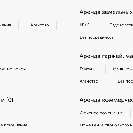
Аренда земельных 
чения
Агенство
ИЖС
Садоводст
Без посредников
Аренда гаржей, м
ражные боксы
Гаражи
Машиноме
Агенство
Без по
и (0)
Аренда коммерчес
Офисное помещение
ое помещение
Помещение свободного н