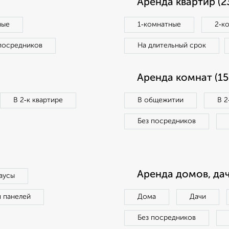
Аренда квартир (2
ные
1‑комнатные
2‑к
посредников
На длительный срок
Аренда комнат (15
В 2‑к квартире
В общежитии
В 2
Без посредников
Аренда домов, дач
аусы
п панелей
Дома
Дачи
Без посредников