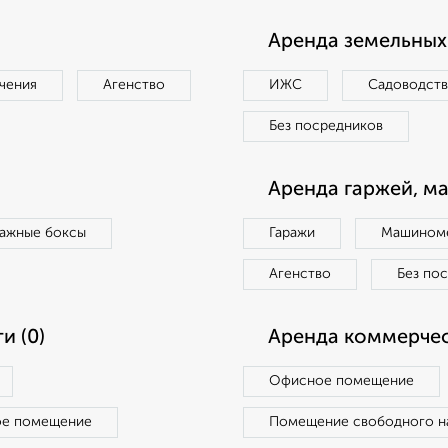
Аренда земельных 
чения
Агенство
ИЖС
Садоводст
Без посредников
Аренда гаржей, м
ражные боксы
Гаражи
Машиноме
Агенство
Без по
и (0)
Аренда коммерчес
Офисное помещение
ое помещение
Помещение свободного н