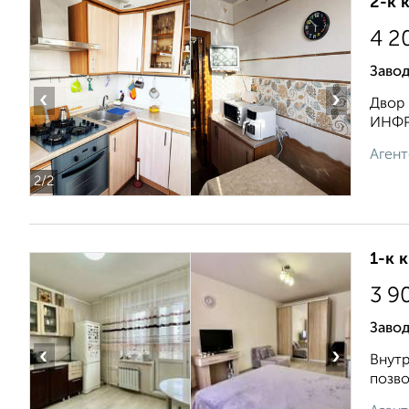
2-к 
4 2
Завод
‹
›
Двор 
ИНФРА
Агент
2
/2
1-к 
3 9
Завод
‹
›
Внутр
позво