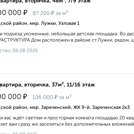
квартира, вторичка, 48м², 7/9 этаж
₽
00 000
₽
87 200
за м²
ской район, мкр. Лужки, Узловая 1
и подъезд ухоженные, небольшая детская площадка. Во дв
СТРУКТУРА Дом расположен в районе ст.Лужки, рядом, шко
ство, 06.08.2026
квартира, вторичка, 37м², 11/16 этаж
₽
00 000
₽
106 000
за м²
ской район, мкр. Зареченский, ЖК 9-й, Зареченская 2к3
и вас ждёт светлая и просторная комната площадью 20 кв
лит вам сразу же заселиться без дополнительных вложений 