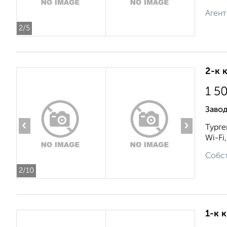
Агент
2
/5
2-к 
1 5
Заво
‹
›
Турге
Wi-Fi,
Собст
2
/10
1-к 