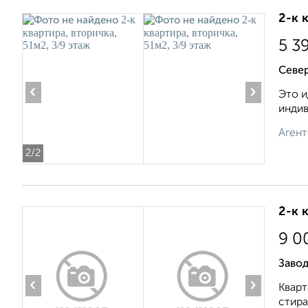
2-к 
5 3
Север
‹
›
Это и
индив
Агент
2
/2
2-к 
9 0
Заво
‹
›
Кварт
стира