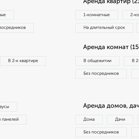
Аренда квартир (2
ные
1‑комнатные
2‑к
посредников
На длительный срок
Аренда комнат (15
В 2‑к квартире
В общежитии
В 2
Без посредников
Аренда домов, дач
аусы
п панелей
Дома
Дачи
Без посредников