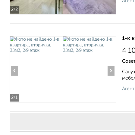
Агент
2
/2
1-к 
4 1
Сове
‹
›
Сануз
мебел
Агент
2
/1