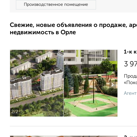
Производственное помещение
Свежие, новые объявления о продаже, а
недвижимость в Орле
1-к 
3 9
Прода
«Поко
‹
›
Агент
2
/2