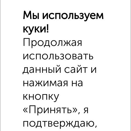
Мы используем
куки!
Сравнение средних цен
1‑комнатные квартиры с похожей площадью ±10%
Продолжая
использовать
₽
3 990 000
данный сайт и
₽
4 070 000
нажимая на
₽
3 880 000
кнопку
Средняя цена район
«Принять», я
Это предложение
Средняя цена по городу
подтверждаю,