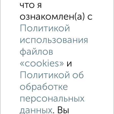
Похожие предложения рядом
что я
1‑комнатные квартиры недалеко от Михалицына 8А
ознакомлен(а) с
Политикой
использования
файлов
«cookies»
и
Политикой об
обработке
персональных
данных
. Вы