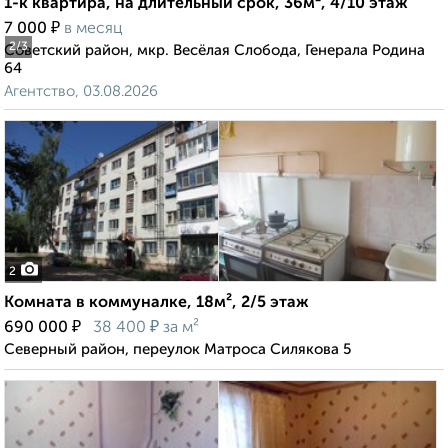
1-к квартира, на длительный срок, 36м², 4/10 этаж
₽
7 000
в месяц
2
/3
Советский район, мкр. Весёлая Слобода, Генерала Родина
64
Агентство, 03.08.2026
2
Комната в коммуналке, 18м², 2/5 этаж
₽
₽
690 000
38 400
за м²
Северный район, переулок Матроса Силякова 5