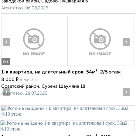
Заводской район, Садово-Пушкарная 6
Агентство, 06.08.2026
‹
›
2
/2
1-к квартира, на длительный срок, 54м², 2/5 этаж
₽
8 000
в месяц
Советский район, Сурена Шаумяна 18
‹
›
Агентство, 28.07.2026