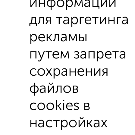
информации
Агентство, 03.08.2026
для таргетинга
2-к квартиры
Поиск по схожим параметрам:
рекламы
Северный район
на улице Раздольная
путем запрета
не первый этаж
не последний этаж
с балконом
сохранения
c большой кухней
с центральным отоплением
Вторичное жилье
в панельном доме
файлов
с раздельным санузлом
площадью до 70 м²
С кухней-гостиной
cookies в
настройках
↑ НАВЕРХ К МЕНЮ
Однокомнатные
Двухкомнатные
Трехкомнатные
4‑комнатные