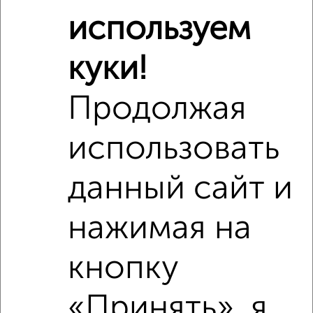
используем
куки!
Продолжая
использовать
Сравнение средних цен
данный сайт и
2‑комнатные квартиры с похожей площадью ±10%
нажимая на
₽
6 850 000
кнопку
₽
5 750 000
«Принять», я
₽
6 550 000