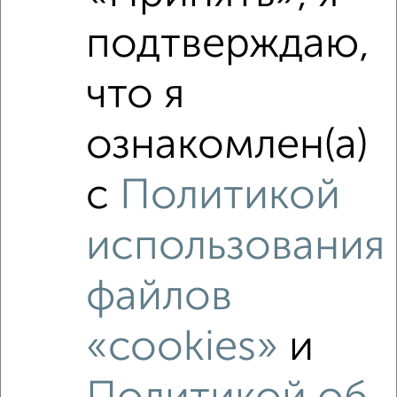
подтверждаю,
Средняя цена район
Это предложение
Средняя цена по городу
что я
Похожие предложения рядом
ознакомлен(а)
2‑комнатные квартиры недалеко от Раздольная 41А
с
Политикой
использования
файлов
«cookies»
и