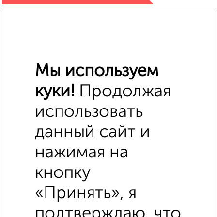
₽
440 000
₽
550 000
Мы используем
Средняя цена район
Это предложение
куки!
Продолжая
Средняя цена по городу
использовать
Похожие предложения рядом
данный сайт и
Комнаты в общежитии недалеко от Силикатная 24
нажимая на
кнопку
«Принять», я
подтверждаю, что