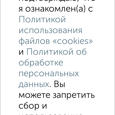
я ознакомлен(а) с
Политикой
использования
файлов «cookies»
и
Политикой об
обработке
Рядом, с меньшей ценой
персональных
Недалеко от Силикатная 24 с ценой ниже
данных
. Вы
можете запретить
Комнаты в общежитии
Поиск по схожим параметрам:
сбор и
Северный район
на улице Силикатная