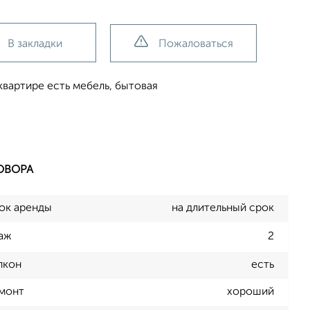
В закладки
Пожаловаться
артире есть мебель, бытовая
ОВОРА
ок аренды
на длительный срок
аж
2
лкон
есть
монт
хороший