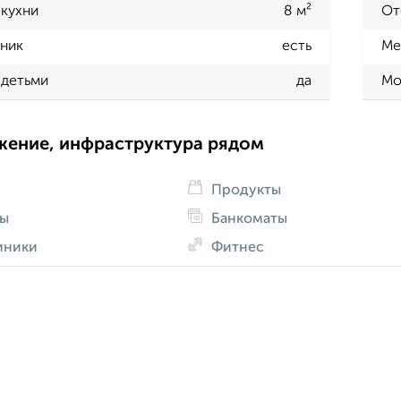
кухни
8 м²
От
ник
есть
Ме
 детьми
да
Мо
жение, инфраструктура рядом
Продукты
ды
Банкоматы
иники
Фитнес