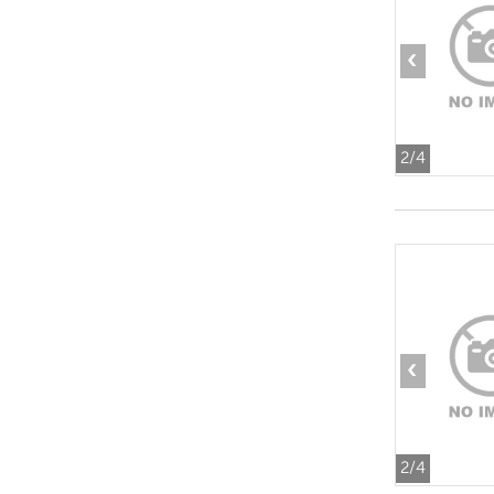
‹
2
/4
‹
2
/4