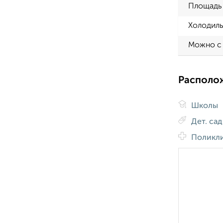
Площадь 
Холодиль
Можно с
Располо
Школы
Дет. са
Поликл