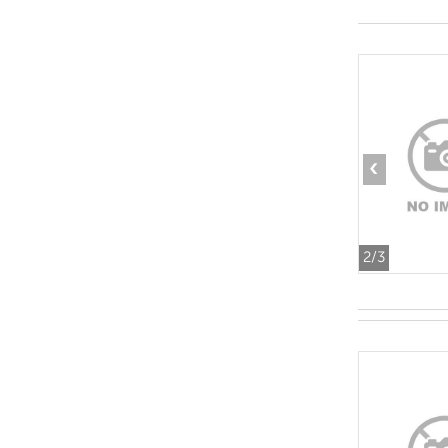
‹
2
/3