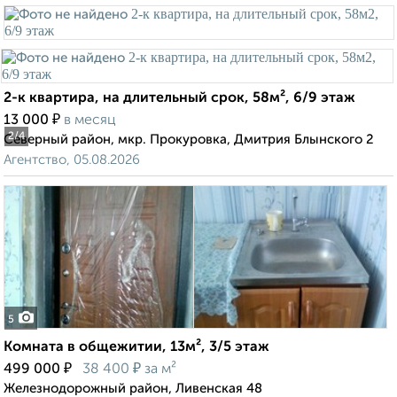
2-к квартира, на длительный срок, 58м², 6/9 этаж
₽
13 000
в месяц
2
/4
Северный район, мкр. Прокуровка, Дмитрия Блынского 2
Агентство, 05.08.2026
5
Комната в общежитии, 13м², 3/5 этаж
₽
₽
499 000
38 400
за м²
Железнодорожный район, Ливенская 48