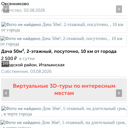
Овсянниково
‹
›
Агентство, 02.08.2026
Дача 50м², 2-этажный, посуточно, 10 км от города
₽
2 500
в сутки
2
/3
Заводской район, Итальянская
Собственник, 03.08.2026
Виртуальные 3D-туры по интересным
‹
›
местам