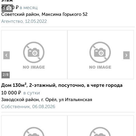
этаж
₽
4 000
в месяц
5
Советский район, Максима Горького 52
Агентство, 12.05.2022
‹
›
2
/8
Дом 130м², 2-этажный, посуточно, в черте города
₽
10 000
в сутки
Заводской район, г. Орёл, ул Итальянская
Собственник, 06.08.2026