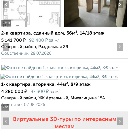
‹
›
2
/10
2-к квартира, сданный дом, 56м², 14/18 этаж
₽
₽
5 141 700
92 400
за м²
‹
›
Северный район, Раздольная 29
Собственник, 28.07.2026
1-к квартира, вторичка, 44м², 8/9 этаж
₽
₽
4 280 000
97 300
за м²
Северный район, ЖК Артельный, Михалицына 15А
Агентство, 07.08.2026
2
/2
Виртуальные 3D-туры по интересным
‹
›
местам