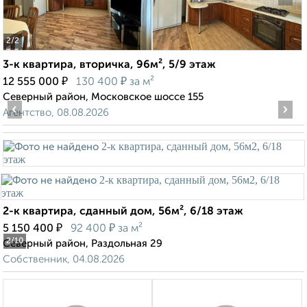
2
/2
3-к квартира, вторичка, 96м², 5/9 этаж
₽
₽
12 555 000
130 400
за м²
Северный район, Московское шоссе 155
‹
›
Агентство, 08.08.2026
2-к квартира, сданный дом, 56м², 6/18 этаж
₽
₽
5 150 400
92 400
за м²
2
/10
Северный район, Раздольная 29
Собственник, 04.08.2026