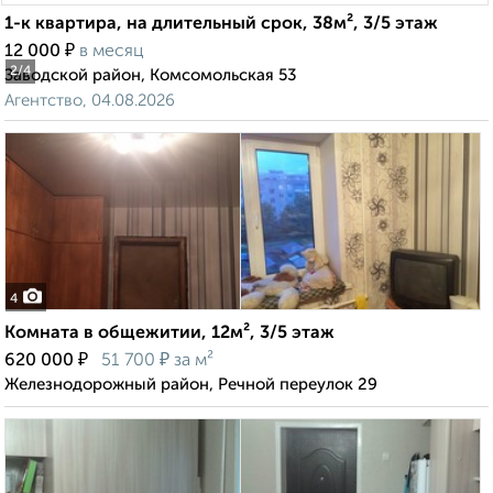
1-к квартира, на длительный срок, 38м², 3/5 этаж
₽
12 000
в месяц
2
/4
Заводской район, Комсомольская 53
Агентство, 04.08.2026
4
Комната в общежитии, 12м², 3/5 этаж
₽
₽
620 000
51 700
за м²
Железнодорожный район, Речной переулок 29