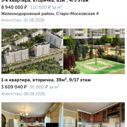
3-к квартира, вторичка, 81м², 4/5 этаж
₽
₽
8 940 000
110 600
за м²
Железнодорожный район, Старо-Московская 4
Агентство, 01.08.2026
‹
›
2
/2
1-к квартира, вторичка, 39м², 9/17 этаж
₽
₽
3 609 040
91 600
за м²
Агентство, 08.08.2026
‹
›