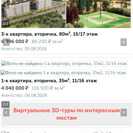
‹
›
2
/2
3-к квартира, вторичка, 80м², 15/17 этаж
‹
₽
₽
›
6 896 000
86 200
за м²
Агентство, 05.08.2026
1-к квартира, вторичка, 35м², 11/16 этаж
₽
₽
4 040 000
116 500
за м²
Агентство, 06.08.2026
2
/2
Виртуальные 3D-туры по интересным
‹
›
местам