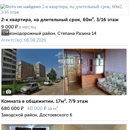
2-к квартира, на длительный срок, 60м², 3/16 этаж
₽
9 000
в месяц
2
/4
Железнодорожный район, Степана Разина 14
Агентство, 06.08.2026
3
Комната в общежитии, 17м², 7/9 этаж
₽
₽
680 000
40 000
за м²
Заводской район, Достоевского 6