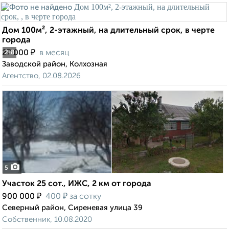
Дом 100м², 2-этажный, на длительный срок, в черте
города
₽
27 000
в месяц
2
/8
Заводской район, Колхозная
Агентство, 02.08.2026
5
Участок 25 сот., ИЖС, 2 км от города
₽
₽
900 000
400
за сотку
Северный район, Сиреневая улица 39
Собственник, 10.08.2020