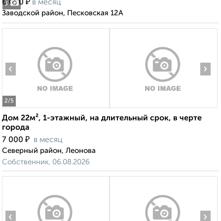
₽
6 000
в месяц
3
Заводской район, Песковская 12А
‹
›
2
/5
Дом 22м², 1-этажный, на длительный срок, в черте
города
₽
7 000
в месяц
Северный район, Леонова
Собственник, 06.08.2026
‹
›