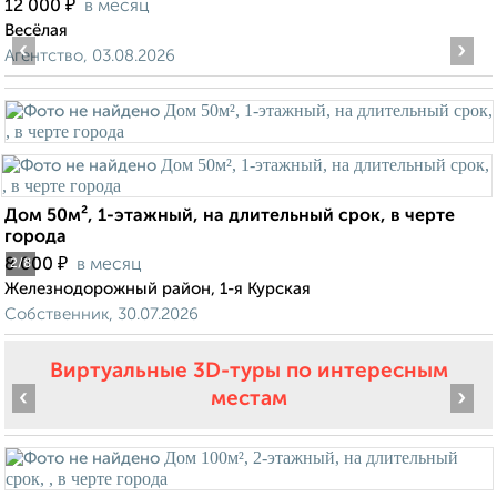
₽
12 000
в месяц
Весёлая
‹
›
Агентство, 03.08.2026
Дом 50м², 1-этажный, на длительный срок, в черте
города
₽
8 000
в месяц
2
/8
Железнодорожный район, 1-я Курская
Собственник, 30.07.2026
Виртуальные 3D-туры по интересным
‹
›
местам