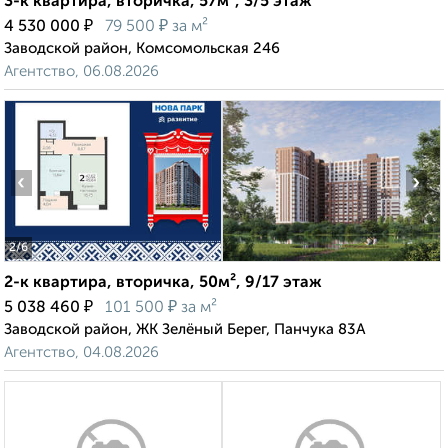
3-к квартира, вторичка, 57м², 3/5 этаж
₽
₽
4 530 000
79 500
за м²
Заводской район, Комсомольская 246
Агентство, 06.08.2026
‹
›
2
/6
2-к квартира, вторичка, 50м², 9/17 этаж
₽
₽
5 038 460
101 500
за м²
Заводской район, ЖК Зелёный Берег, Панчука 83А
Агентство, 04.08.2026