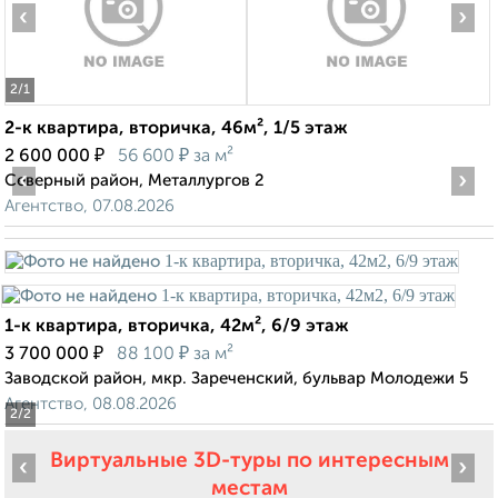
‹
›
2
/1
2-к квартира, вторичка, 46м², 1/5 этаж
₽
₽
2 600 000
56 600
за м²
‹
›
Северный район, Металлургов 2
Агентство, 07.08.2026
1-к квартира, вторичка, 42м², 6/9 этаж
₽
₽
3 700 000
88 100
за м²
Заводской район, мкр. Зареченский, бульвар Молодежи 5
Агентство, 08.08.2026
2
/2
Виртуальные 3D-туры по интересным
‹
›
местам