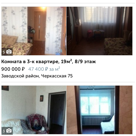
5
Комната в 3-к квартире, 19м², 8/9 этаж
₽
₽
900 000
47 400
за м²
Заводской район, Черкасская 75
3