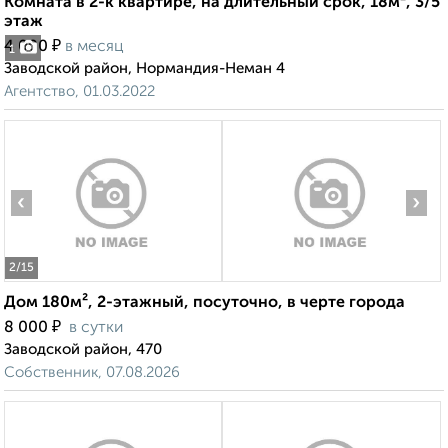
Комната в 2-к квартире, на длительный срок, 18м², 3/5
этаж
₽
4 000
в месяц
1
Заводской район, Нормандия-Неман 4
Агентство, 01.03.2022
‹
›
2
/15
Дом 180м², 2-этажный, посуточно, в черте города
₽
8 000
в сутки
Заводской район, 470
Собственник, 07.08.2026