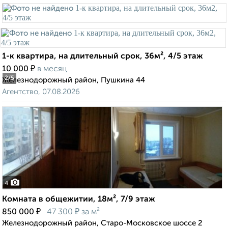
1-к квартира, на длительный срок, 36м², 4/5 этаж
₽
10 000
в месяц
2
/5
Железнодорожный район, Пушкина 44
Агентство, 07.08.2026
4
Комната в общежитии, 18м², 7/9 этаж
₽
₽
850 000
47 300
за м²
Железнодорожный район, Старо-Московское шоссе 2