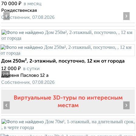
₽
70 000
в месяц
Рождественская
‹
›
Собственник, 07.08.2026
Дом 250м², 2-этажный, посуточно, 12 км от города
₽
12 000
в сутки
2
/8
деревня Паслово 12 а
Собственник, 07.08.2026
Виртуальные 3D-туры по интересным
‹
›
местам