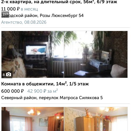
2-к квартира, на длительный срок, 56м², 6/9 этаж
₽
11 000
в месяц
2
/7
Заводской район, Розы Люксембург 54
Агентство, 08.08.2026
8
Комната в общежитии, 14м², 1/5 этаж
₽
₽
600 000
42 900
за м²
Северный район, переулок Матроса Силякова 5