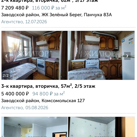
2-к квартира, вторичка, 62м², 5/17 этаж
₽
₽
7 209 480
116 000
за м²
Заводской район, ЖК Зелёный Берег, Панчука 83А
Агентство, 12.07.2026
‹
›
2
/2
3-к квартира, вторичка, 57м², 2/5 этаж
₽
₽
5 400 000
94 800
за м²
Заводской район, Комсомольская 127
Агентство, 05.08.2026