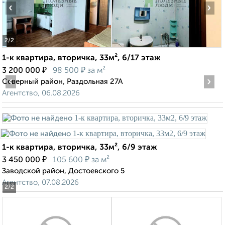
‹
›
2
/2
1-к квартира, вторичка, 33м², 6/17 этаж
₽
₽
3 200 000
98 500
за м²
‹
›
Северный район, Раздольная 27А
Агентство, 06.08.2026
1-к квартира, вторичка, 33м², 6/9 этаж
₽
₽
3 450 000
105 600
за м²
Заводской район, Достоевского 5
Агентство, 07.08.2026
2
/2