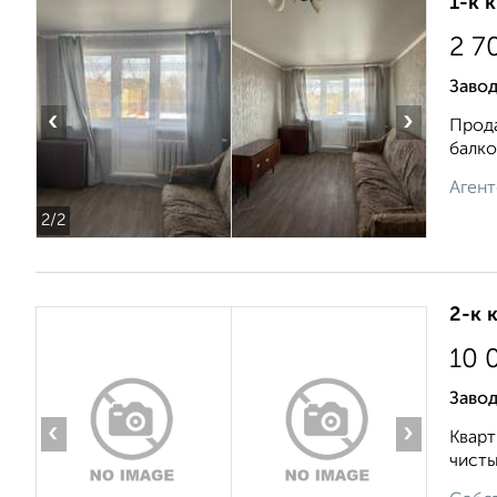
1-к 
2 7
Заво
‹
›
Прода
балко
Агент
2
/2
2-к 
10 
Заво
‹
›
Кварт
чисты