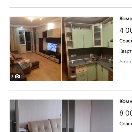
Комн
4 0
Совет
Кварт
Агент
3
Комн
8 0
Сове