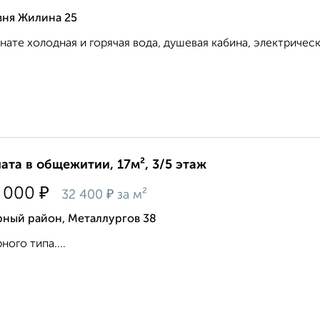
вня Жилина 25
нате холодная и горячая вода, душевая кабина, электрическа
ата в общежитии, 17м², 3/5 этаж
₽
 000
₽
32 400
за м²
рный район, Металлургов 38
ного типа....