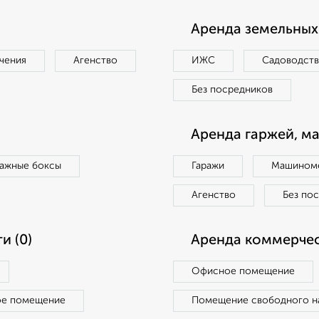
Аренда земельных 
чения
Агенство
ИЖС
Садоводст
Без посредников
Аренда гаржей, м
ражные боксы
Гаражи
Машиноме
Агенство
Без по
и (0)
Аренда коммерчес
Офисное помещение
ое помещение
Помещение свободного н