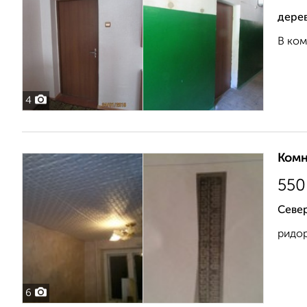
дере
В ком
4
Комн
550
Севе
ридор
6