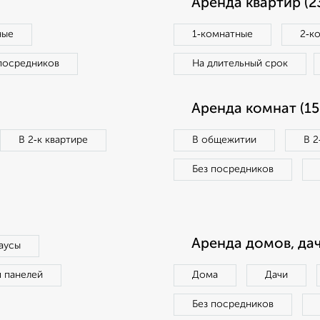
Аренда квартир (2
ные
1‑комнатные
2‑к
посредников
На длительный срок
Аренда комнат (15
В 2‑к квартире
В общежитии
В 2
Без посредников
Аренда домов, дач
аусы
п панелей
Дома
Дачи
Без посредников