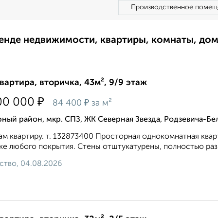
Производственное помещ
ренде недвижимости, квартиры, комнаты, до
квартира, вторичка, 43м², 9/9 этаж
₽
00 000
₽
84 400
за м²
ный район, мкр. СПЗ, ЖК Северная Звезда, Родзевича-Бе
м квартиру. т. 132873400 Просторная однокомнатная кварт
ке любого покрытия. Стены отштукатурены, полностью разв
ство, 04.08.2026