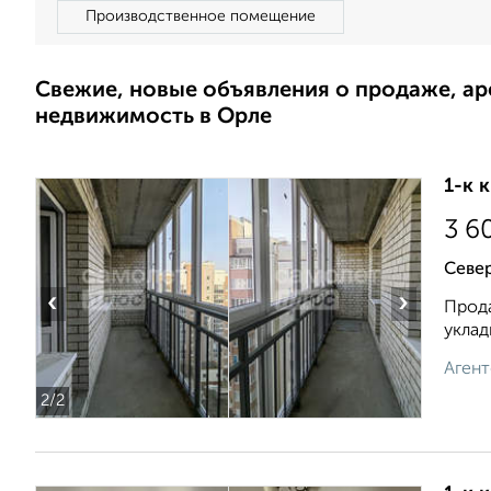
Производственное помещение
Свежие, новые объявления о продаже, а
недвижимость в Орле
1-к 
3 6
Север
‹
›
Прода
уклад
Агент
2
/2