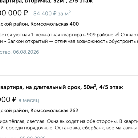
квартира, вторичка, 32м², 2/5 этаж
₽
00 000
₽
84 400
за м²
дской район, Комсомольская 400
ется уютная 1-комнатная квартира в 909 районе 📐 О кварт
н • Балкон открытый — отличная возможность обустроить ег
ство, 06.08.2026
квартира, на длительный срок, 50м², 4/5 этаж
₽
000
в месяц
дской район, Комсомольская 262
ира тёплая, светлая. Окна выходят на обе стороны. В кварти
й, соседи порядочные. Остановка, сбербанк, все магазины в