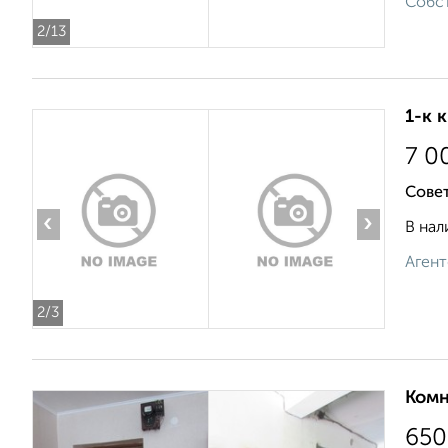
Собст
2
/13
1-к 
7 0
Совет
‹
›
В нал
Агент
2
/3
Комн
650