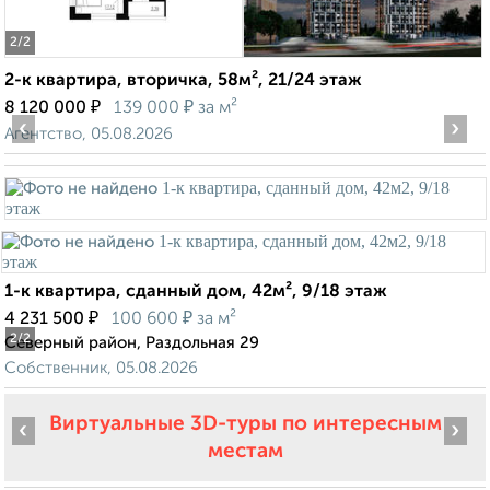
2
/2
2-к квартира, вторичка, 58м², 21/24 этаж
₽
₽
8 120 000
139 000
за м²
‹
›
Агентство, 05.08.2026
1-к квартира, сданный дом, 42м², 9/18 этаж
₽
₽
4 231 500
100 600
за м²
2
/2
Северный район, Раздольная 29
Собственник, 05.08.2026
Виртуальные 3D-туры по интересным
‹
›
местам