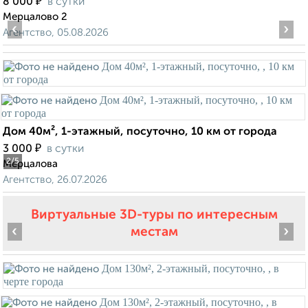
₽
8 000
в сутки
Мерцалово 2
‹
›
Агентство, 05.08.2026
Дом 40м², 1-этажный, посуточно, 10 км от города
₽
3 000
в сутки
2
/5
Мерцалова
Агентство, 26.07.2026
Виртуальные 3D-туры по интересным
‹
›
местам