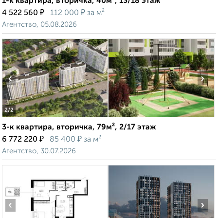
1-к квартира, вторичка, 40м², 13/18 этаж
₽
₽
4 522 560
112 000
за м²
Агентство, 05.08.2026
‹
›
2
/2
3-к квартира, вторичка, 79м², 2/17 этаж
₽
₽
6 772 220
85 400
за м²
Агентство, 30.07.2026
‹
›