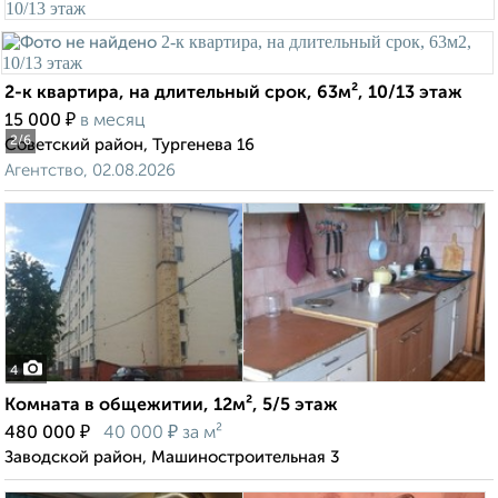
2-к квартира, на длительный срок, 63м², 10/13 этаж
₽
15 000
в месяц
2
/6
Советский район, Тургенева 16
Агентство, 02.08.2026
4
Комната в общежитии, 12м², 5/5 этаж
₽
₽
480 000
40 000
за м²
Заводской район, Машиностроительная 3