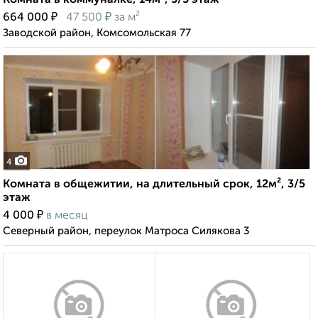
Комната в коммуналке, 14м², 5/5 этаж
₽
₽
664 000
47 500
за м²
Заводской район, Комсомольская 77
4
Комната в общежитии, на длительный срок, 12м², 3/5
этаж
₽
4 000
в месяц
Северный район, переулок Матроса Силякова 3