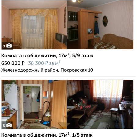
8
Комната в общежитии, 17м², 5/9 этаж
₽
₽
650 000
38 300
за м²
Железнодорожный район, Покровская 10
8
Комната в общежитии, 17м², 1/5 этаж