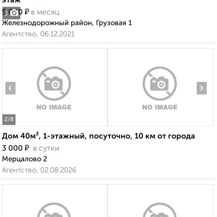
этаж
₽
5 000
в месяц
3
Железнодорожный район, Грузовая 1
Агентство, 06.12.2021
‹
›
2
/8
Дом 40м², 1-этажный, посуточно, 10 км от города
₽
3 000
в сутки
Мерцалово 2
Агентство, 02.08.2026