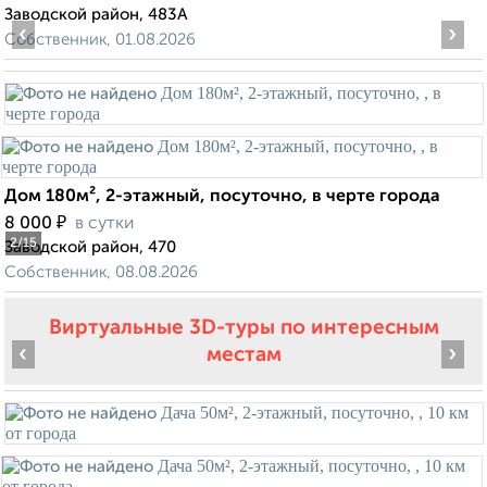
Заводской район, 483А
‹
›
Собственник, 01.08.2026
Дом 180м², 2-этажный, посуточно, в черте города
₽
8 000
в сутки
2
/15
Заводской район, 470
Собственник, 08.08.2026
Виртуальные 3D-туры по интересным
‹
›
местам