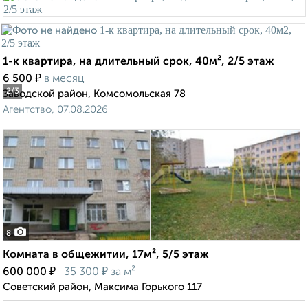
1-к квартира, на длительный срок, 40м², 2/5 этаж
₽
6 500
в месяц
2
/3
Заводской район, Комсомольская 78
Агентство, 07.08.2026
8
Комната в общежитии, 17м², 5/5 этаж
₽
₽
600 000
35 300
за м²
Советский район, Максима Горького 117