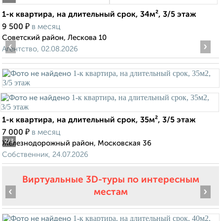
1-к квартира, на длительный срок, 34м², 3/5 этаж
₽
9 500
в месяц
Советский район, Лескова 10
‹
›
Агентство, 02.08.2026
1-к квартира, на длительный срок, 35м², 3/5 этаж
₽
7 000
в месяц
2
/3
Железнодорожный район, Московская 36
Собственник, 24.07.2026
Виртуальные 3D-туры по интересным
‹
›
местам