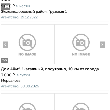
этаж
₽
5 000
в месяц
1
Железнодорожный район, Грузовая 1
Агентство, 19.12.2022
‹
›
2
/5
Дом 40м², 1-этажный, посуточно, 10 км от города
₽
3 000
в сутки
Мерцалова
Агентство, 08.08.2026