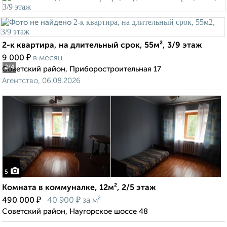
2-к квартира, на длительный срок, 55м², 3/9 этаж
₽
9 000
в месяц
2
/4
Советский район, Приборостроительная 17
Агентство, 06.08.2026
5
Комната в коммуналке, 12м², 2/5 этаж
₽
₽
490 000
40 900
за м²
Советский район, Наугорское шоссе 48