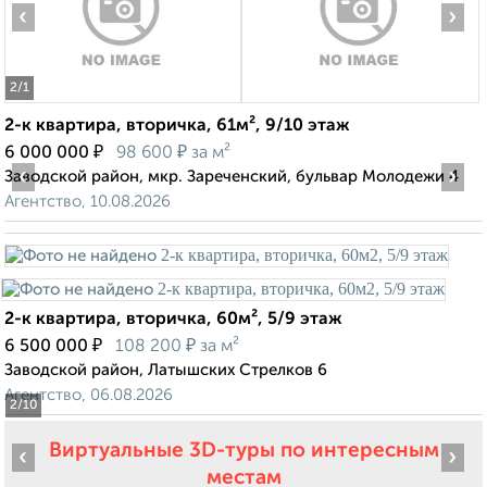
‹
›
2
/1
2-к квартира, вторичка, 61м², 9/10 этаж
₽
₽
6 000 000
98 600
за м²
‹
›
Заводской район, мкр. Зареченский, бульвар Молодежи 4
Агентство, 10.08.2026
2-к квартира, вторичка, 60м², 5/9 этаж
₽
₽
6 500 000
108 200
за м²
Заводской район, Латышских Стрелков 6
Агентство, 06.08.2026
2
/10
Виртуальные 3D-туры по интересным
‹
›
местам