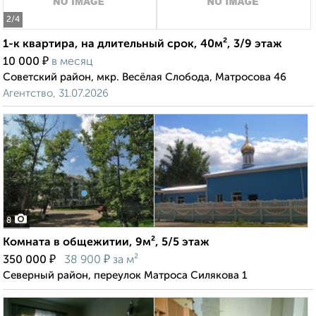
2
/4
1-к квартира, на длительный срок, 40м², 3/9 этаж
₽
10 000
в месяц
Советский район, мкр. Весёлая Слобода, Матросова 46
Агентство, 31.07.2026
8
Комната в общежитии, 9м², 5/5 этаж
₽
₽
350 000
38 900
за м²
Северный район, переулок Матроса Силякова 1