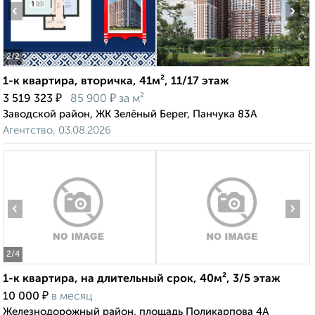
‹
›
2
/2
1-к квартира, вторичка, 41м², 11/17 этаж
₽
₽
3 519 323
85 900
за м²
Заводской район, ЖК Зелёный Берег, Панчука 83А
Агентство, 03.08.2026
‹
›
2
/4
1-к квартира, на длительный срок, 40м², 3/5 этаж
₽
10 000
в месяц
Железнодорожный район, площадь Поликарпова 4А