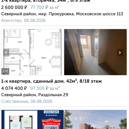
1-к квартира, вторичка, 34м², 6/9 этаж
₽
₽
2 600 000
77 700
за м²
Северный район, мкр. Прокуровка, Московское шоссе 113
Агентство, 06.08.2026
‹
›
2
/2
1-к квартира, сданный дом, 42м², 8/18 этаж
₽
₽
4 074 400
97 300
за м²
Северный район, Раздольная 29
Собственник, 06.08.2026