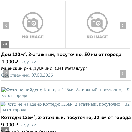
‹
›
2
/8
Дом 120м², 2-этажный, посуточно, 30 км от города
₽
4 000
в сутки
Мценский р-н, Думчино, СНТ Металлург
‹
›
Собственник, 07.08.2026
Коттедж 125м², 2-этажный, посуточно, 32 км от города
₽
9 000
в сутки
2
/8
Урицкий район,д.Квасово