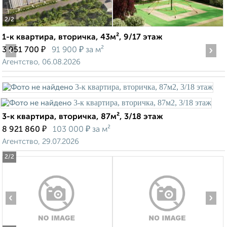
2
/2
1-к квартира, вторичка, 43м², 9/17 этаж
‹
₽
₽
›
3 951 700
91 900
за м²
Агентство, 06.08.2026
3-к квартира, вторичка, 87м², 3/18 этаж
₽
₽
8 921 860
103 000
за м²
Агентство, 29.07.2026
2
/2
‹
›