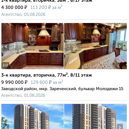
1-к квартира, вторичка, 38м², 8/17 этаж
₽
₽
4 300 000
113 200
за м²
Агентство, 05.08.2026
‹
›
2
/2
3-к квартира, вторичка, 77м², 8/11 этаж
₽
₽
9 990 000
129 600
за м²
Заводской район, мкр. Зареченский, бульвар Молодежи 15
Агентство, 01.08.2026
‹
›