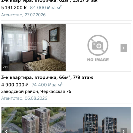
2-к квартира, вторичка, 62м², 13/17 этаж
₽
₽
5 191 200
84 000
за м²
Агентство, 27.07.2026
‹
›
2
/1
3-к квартира, вторичка, 66м², 7/9 этаж
₽
₽
4 900 000
74 400
за м²
Заводской район, Черкасская 76
Агентство, 06.08.2026
‹
›