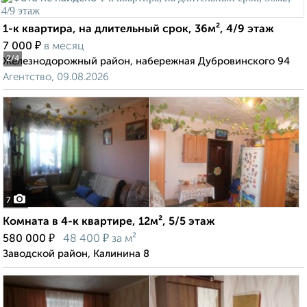
1-к квартира, на длительный срок, 36м², 4/9 этаж
₽
7 000
в месяц
2
/4
Железнодорожный район, набережная Дубровинского 94
Агентство, 09.08.2026
7
Комната в 4-к квартире, 12м², 5/5 этаж
₽
₽
580 000
48 400
за м²
Заводской район, Калинина 8