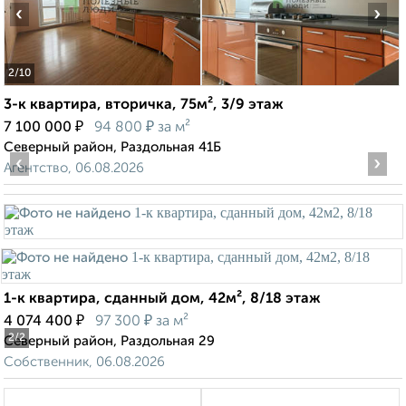
‹
›
2
/10
3-к квартира, вторичка, 75м², 3/9 этаж
₽
₽
7 100 000
94 800
за м²
Северный район, Раздольная 41Б
‹
›
Агентство, 06.08.2026
1-к квартира, сданный дом, 42м², 8/18 этаж
₽
₽
4 074 400
97 300
за м²
2
/2
Северный район, Раздольная 29
Собственник, 06.08.2026