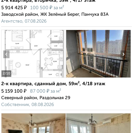
2-к квартира, вторичка, 59м², 4/17 этаж
₽
₽
5 914 425
100 500
за м²
Заводской район, ЖК Зелёный Берег, Панчука 83А
Агентство, 07.08.2026
‹
›
2
/10
2-к квартира, сданный дом, 59м², 4/18 этаж
₽
₽
5 159 100
87 000
за м²
Северный район, Раздольная 29
Собственник, 08.08.2026