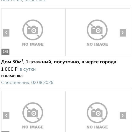
‹
›
2
/8
Дом 30м², 1-этажный, посуточно, в черте города
₽
1 000
в сутки
п.каменка
Собственник, 02.08.2026
‹
›