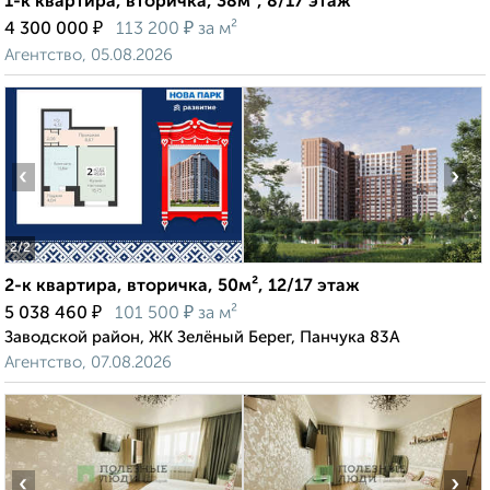
1-к квартира, вторичка, 38м², 8/17 этаж
₽
₽
4 300 000
113 200
за м²
Агентство, 05.08.2026
‹
›
2
/2
2-к квартира, вторичка, 50м², 12/17 этаж
₽
₽
5 038 460
101 500
за м²
Заводской район, ЖК Зелёный Берег, Панчука 83А
Агентство, 07.08.2026
‹
›