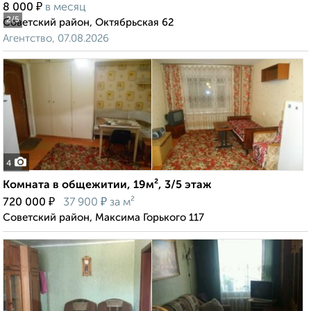
₽
8 000
в месяц
2
/5
Советский район, Октябрьская 62
Агентство, 07.08.2026
4
Комната в общежитии, 19м², 3/5 этаж
₽
₽
720 000
37 900
за м²
Советский район, Максима Горького 117