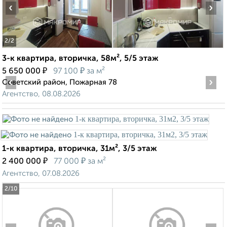
‹
›
2
/2
3-к квартира, вторичка, 58м², 5/5 этаж
₽
₽
5 650 000
97 100
за м²
‹
›
Советский район, Пожарная 78
Агентство, 08.08.2026
1-к квартира, вторичка, 31м², 3/5 этаж
₽
₽
2 400 000
77 000
за м²
Агентство, 07.08.2026
2
/10