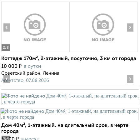
‹
›
2
/8
Коттедж 170м², 2-этажный, посуточно, 3 км от города
₽
10 000
в сутки
Советский район, Ленина
‹
›
Агентство, 07.08.2026
Дом 40м², 1-этажный, на длительный срок, в черте
города
₽
5 000
в месяц
2
/5