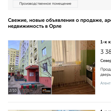
Производственное помещение
Свежие, новые объявления о продаже, а
недвижимость в Орле
1-к 
3 3
Севе
‹
›
Прода
дверь
Агент
2
/10