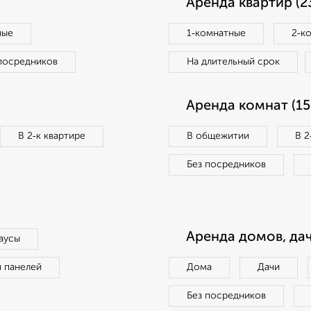
Аренда квартир (2
ные
1‑комнатные
2‑к
посредников
На длительный срок
Аренда комнат (15
В 2‑к квартире
В общежитии
В 2
Без посредников
Аренда домов, дач
аусы
п панелей
Дома
Дачи
Без посредников