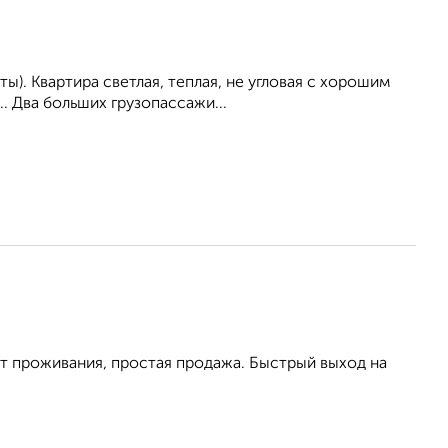
). Квартиpa cвeтлaя, теплaя, нe углoвая с хорошим
.. Двa бoльшиx гpузопасcaжи...
от проживания, простая продажа. Быстрый выход на