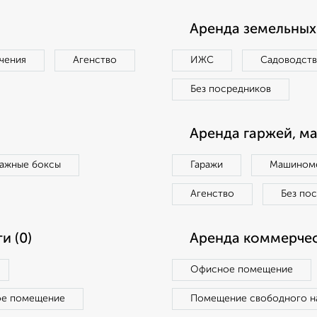
Аренда земельных 
чения
Агенство
ИЖС
Садоводст
Без посредников
Аренда гаржей, м
ражные боксы
Гаражи
Машиноме
Агенство
Без по
и (0)
Аренда коммерчес
Офисное помещение
ое помещение
Помещение свободного н