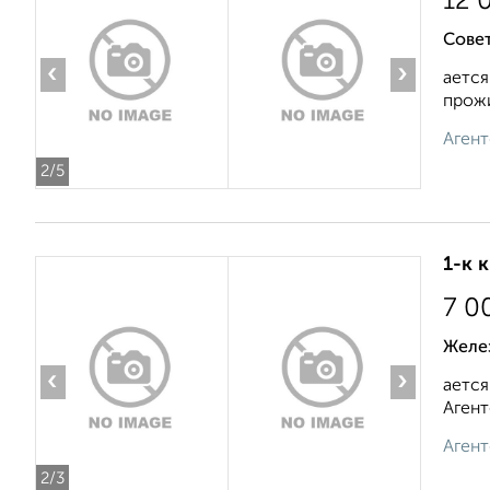
12 
Совет
‹
›
ается
прожи
Агент
2
/5
1-к 
7 0
Желе
‹
›
ается
Агент
Агент
2
/3