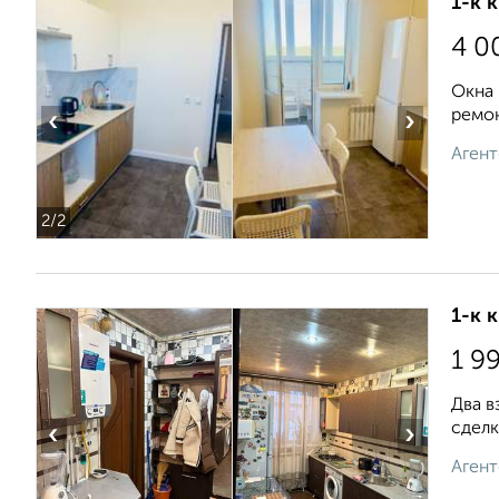
1-к 
4 0
Окна 
ремон
‹
›
Агент
2
/2
1-к 
1 9
Два в
сделку
‹
›
Агент