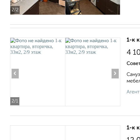
2
/2
1-к 
4 1
Сове
‹
›
Сануз
мебел
Агент
2
/1
1-к 