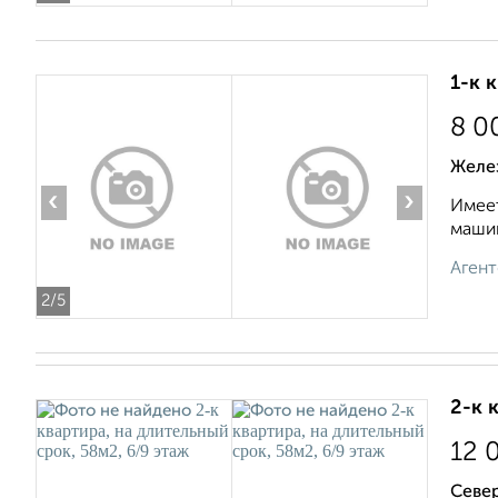
1-к 
8 0
Желе
‹
›
Имеет
машин
Агент
2
/5
2-к 
12 
Север