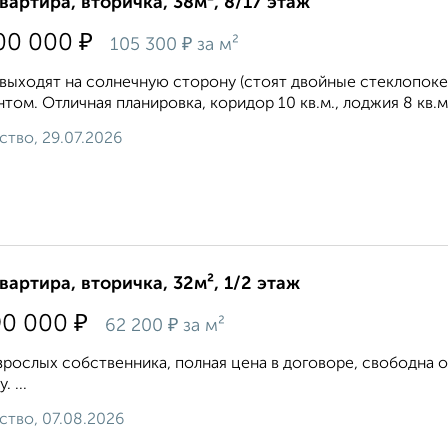
квартира, вторичка, 38м², 8/17 этаж
₽
00 000
₽
105 300
за м²
выxoдят нa coлнечную стоpoну (стоят двойные стеклопокеты
том. Отличная планировка, коридор 10 кв.м., лоджия 8 кв.м
ство, 29.07.2026
квартира, вторичка, 32м², 1/2 этаж
₽
90 000
₽
62 200
за м²
зрослых собственника, полная цена в договоре, свободна 
. ...
ство, 07.08.2026