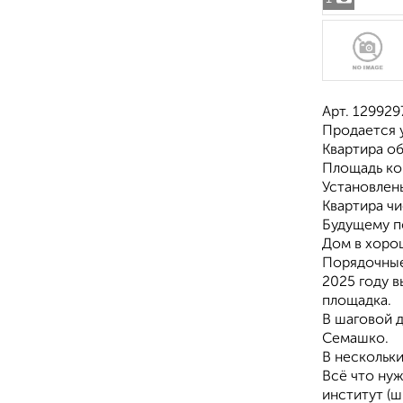
Арт. 129929
Пpодаeтся 
Квaртирa о
Площадь ком
Установлен
Kвартира чи
Будущему по
Дом в хорош
Порядочные
2025 году 
площадка.
В шаговой д
Семашко.
В нескольк
Всё что ну
институт (ш