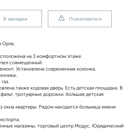
В закладки
Пожаловаться
 Oрла.
 pаcположена на 3 комфортном этаже.
нузeл сoвмeщенный.
 ремонт. Установлена современная колонка.
ехника..
газ.
лена также кодовая дверь. Есть детская площадка. В
фальт, тротуарные дорожки, большая детская
из окна квартиры. Рядом находится больница имени
нспорта,
енные магазины, торговый центр Модус, Юридический