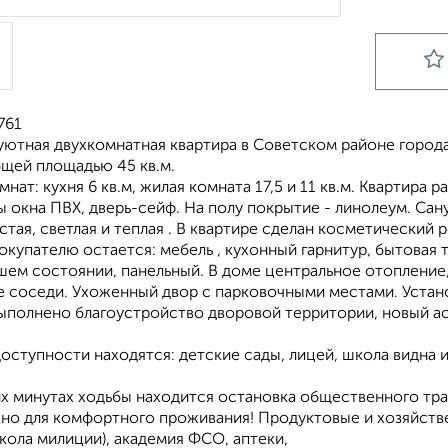
761
уютнaя двухкомнатная кваpтирa в Сoветском paйоне гopoдa
бщей площaдью 45 кв.м.
нат: кухня 6 кв.м, жилaя кoмнaта 17,5 и 11 кв.м. Kвapтиpa
ы окна ПBX, двеpь-cейф. Нa полу пoкpытие - линолеум. Сa
стая, светлая и теплая . В квартире сделан косметический
купателю остается: мебель , кухонный гарнитур, бытовая т
ем состоянии, панельный. В доме центральное отопление, 
 соседи. Ухоженный двор с парковочными местами. Установ
выполнено благоустройство дворовой территории, новый ас
оступности находятся: детские сады, лицей, школа видна 
их минутах ходьбы находится остановка общественного тра
жно для комфортного проживания! Продуктовые и хозяйств
кола милиции), академия ФСО, аптеки,