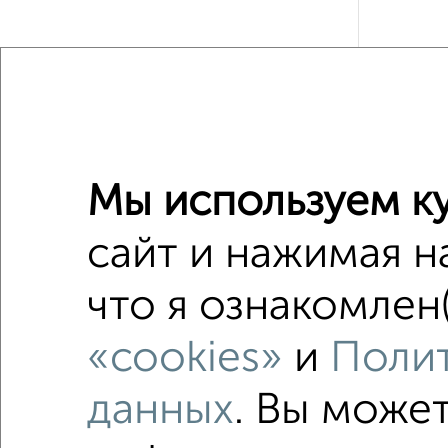
Рядом, с
Недалеко о
Мы используем ку
2‑комна
сайт и нажимая н
Поиск по с
что я ознакомлен(
Советск
«cookies»
и
Полит
в малоэ
в панел
данных
. Вы може
В больш