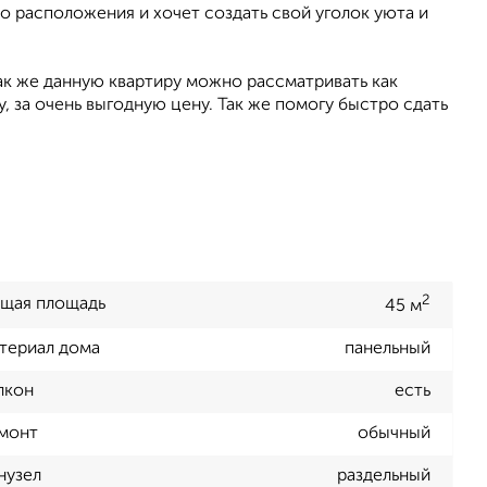
во расположения и хочет создать свой уголок уюта и
ак же данную квартиру можно рассматривать как
 за очень выгодную цену. Так же помогу быстро сдать
2
щая площадь
45 м
териал дома
панельный
лкон
есть
монт
обычный
нузел
раздельный