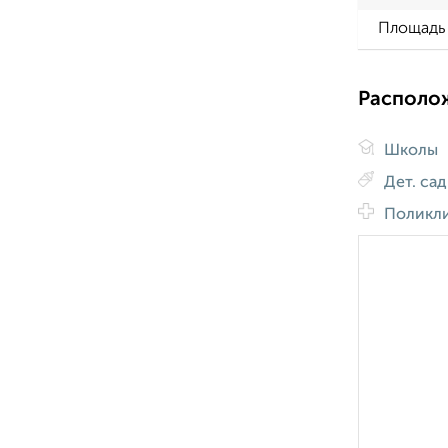
Площадь 
Располо
Школы
Дет. са
Поликл