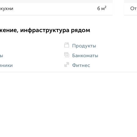
кухни
6 м²
От
жение, инфраструктура рядом
Продукты
ды
Банкоматы
иники
Фитнес