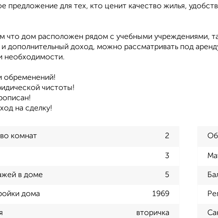
е предложение для тех, кто ценит качество жилья, удобст
тем что дом расположен рядом с учебными учреждениями, т
и дополнительный доход, можно рассматривать под аренду,
ри необходимости.
и обременений!
ридической чистоты!
рописан!
ход на сделку!
во комнат
2
Об
3
Ма
ажей в доме
5
Ба
ройки дома
1969
Ре
я
вторичка
Са