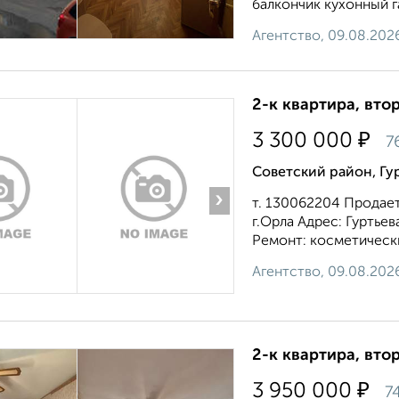
балкончик кухонный г
Агентство, 09.08.202
2-к квартира, втор
₽
3 300 000
7
Советский район, Гу
›
т. 130062204 Продае
г.Орла Адрес: Гуртьев
Ремонт: косметически
Агентство, 09.08.202
2-к квартира, втор
₽
3 950 000
7