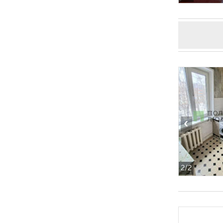
‹
2
/2