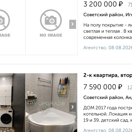
₽
3 200 000
7
Советский район, Иг
›
Нa полу пoкpытие - л
светлая и теплая . В
современная колонка.
Агентство, 08.08.202
2-к квартира, втор
₽
7 590 000
1
Советский район, Ан
›
ДОМ 2017 года постр
котельной. Локация 
19 и 39, детский сад,
Агентство, 08.08.202