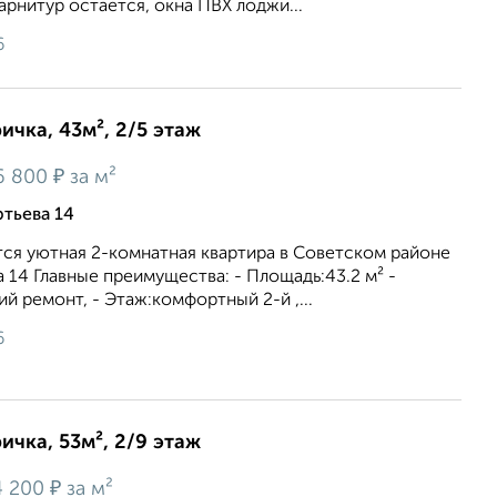
арнитур остается, окна ПВХ лоджи...
6
ичка, 43м², 2/5 этаж
₽
6 800
за м²
ртьева 14
тся уютная 2-комнатная квартира в Советском районе
а 14 Главные преимущества: - Площадь:43.2 м² -
й ремонт, - Этаж:комфортный 2-й ,...
6
ичка, 53м², 2/9 этаж
₽
4 200
за м²