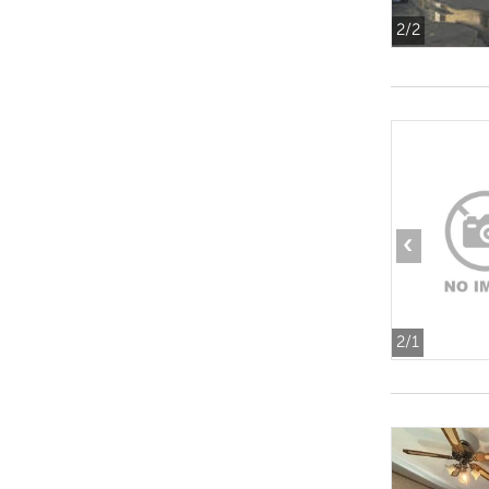
2
/2
‹
2
/1