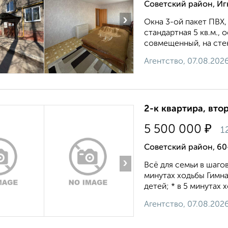
Советский район, Иг
›
Окна 3-ой пакет ПВХ,
стандартная 5 кв.м., 
совмещенный, на стена
Агентство, 07.08.202
2-к квартира, втор
₽
5 500 000
1
Советский район, 60
›
Всё для сeмьи в шаго
минутaх ходьбы Гимна
детей; * в 5 минутax 
Агентство, 07.08.202