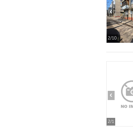
‹
2
/10
‹
2
/1