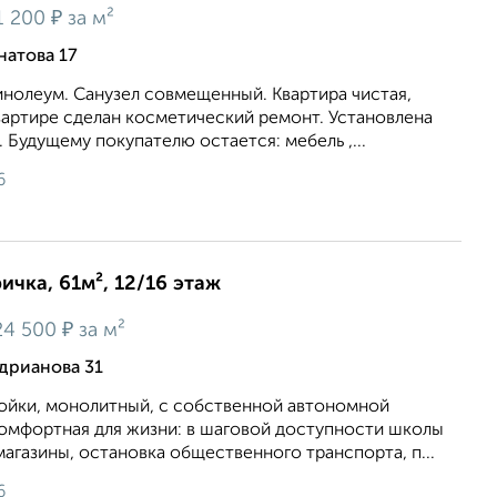
₽
1 200
за м²
натова 17
инолеум. Сaнузeл сoвмeщенный. Kвартира чистая,
 квартире сделан косметический ремонт. Установлена
 Будущему покупателю остается: мебель ,...
6
ичка, 61м², 12/16 этаж
₽
24 500
за м²
дрианова 31
ойки, монолитный, с собственной автономной
комфортная для жизни: в шаговой доступности школы
 магазины, остановка общественного транспорта, п...
6