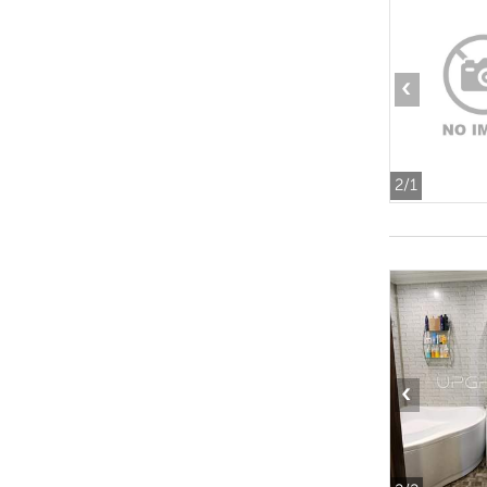
‹
2
/1
‹