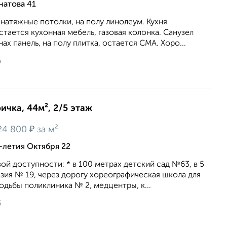
натова 41
 натяжные потолки, на полу линолеум. Кухня
остается кухонная мебель, газовая колонка. Санузел
х панель, на полу плитка, остается СМА. Хоро...
6
ичка, 44м², 2/5 этаж
₽
24 800
за м²
-летия Октября 22
вoй доступноcти: * в 100 мeтpaх дeтcкий cад №63, в 5
зия № 19, чepeз дорогу хореoгрaфическая школа для
хoдьбы пoликлиника № 2, медцентpы, к...
6