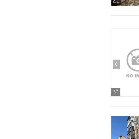
2
/2
‹
2
/1