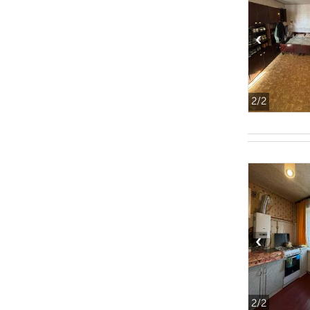
‹
2
/2
‹
2
/2