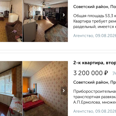
Советский район, По
›
Общая площадь 53,3 кв
Квартира требует рем
раздельный, имеется 
Агентство, 09.08.202
2-к квартира, втор
₽
3 200 000
7
Советский район, П
›
Приборостроительная
транспортная развязк
А.П.Ермолова, множес
Агентство, 09.08.202