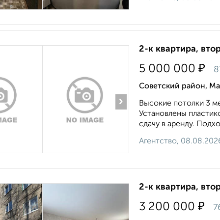
2-к квартира, втор
₽
5 000 000
8
Советский район, Ма
›
Высокие потолки 3 м
Установлены пластико
сдачу в аренду. Подх
Агентство, 08.08.202
2-к квартира, втор
₽
3 200 000
7