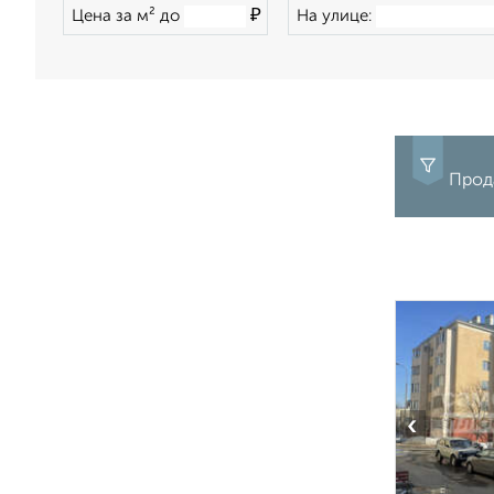
₽
Цена за м² до
На улице:
Прод
‹