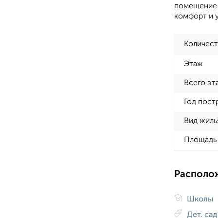
помещение 
комфорт и у
Количест
Этаж
Всего эт
Год пост
Вид жиль
Площадь 
Располо
Школы
Дет. са