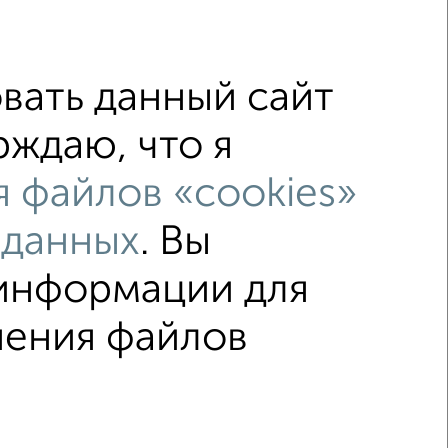
вать данный сайт
не последний этаж
с балконом
рждаю, что я
ых домах
в новостройках
 файлов «cookies»
о 50 м²
С чистовой отделкой
 данных
. Вы
 информации для
↑ НАВЕРХ К МЕНЮ
нения файлов
ка
Без посредников
Вторичное жилье