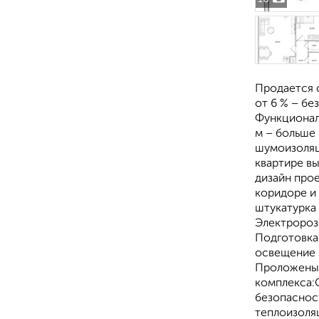
Продается 
от 6 % – б
Функционал
м – больше
шумоизоляц
квартире в
дизайн прое
коридоре и
штукатурка
Электророзе
Подготовка
освещение 
Проложены 
комплекса:
безопаснос
теплоизоля