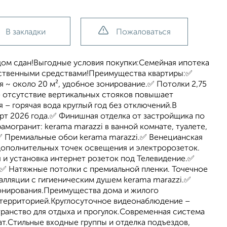
В закладки
Пожаловаться
дом сдан!Выгодные условия покупки:Семейная ипотека
собственными средствами!Преимущества квартиры:✅
 ~ около 20 м², удобное зонирование.✅ Потолки 2,75
– отсутствие вертикальных стояков повышает
– горячая вода круглый год без отключений.В
арт 2026 года.✅ Финишная отделка от застройщика по
могранит: kerama marazzi в ванной комнате, туалете,
.✅ Премиальные обои kerama marazzi.✅ Венецианская
дополнительных точек освещения и электророзеток.
я и установка интернет розеток под Телевидение.✅
.✅ Натяжные потолки с премиальной пленки. Точечное
алляции с гигиеническим душем kerama marazzi.✅
онирования.Преимущества дома и жилого
территорией.Круглосуточное видеонаблюдение –
ранство для отдыха и прогулок.Современная система
.Стильные входные группы и отделка подъездов,