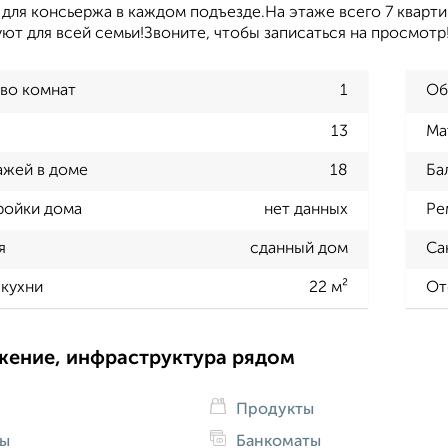
для консьержа в каждом подъезде.На этаже всего 7 кварти
ют для всей семьи!Звоните, чтобы записаться на просмотр
во комнат
1
Об
13
Ма
ажей в доме
18
Ба
ройки дома
нет данных
Ре
я
сданный дом
Са
кухни
22 м²
От
жение, инфраструктура рядом
Продукты
ды
Банкоматы