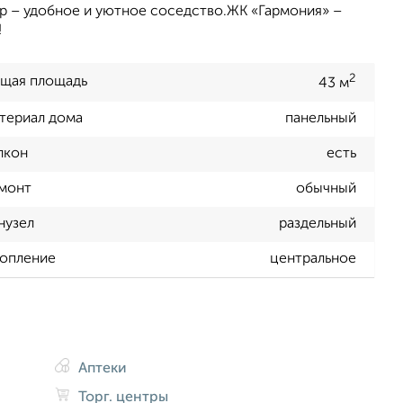
р – удобное и уютное соседство.ЖК «Гармония» –
!
2
щая площадь
43 м
териал дома
панельный
лкон
есть
монт
обычный
нузел
раздельный
опление
центральное
Аптеки
Торг. центры