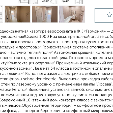
однокомнатная квартира евроформата в ЖК «Гармония» — 
ез удорожания!Скидка 1000 ₽ за кв.м. при полной оплате 
ьная планировка евроформата – просторная кухня-гостиная
 воздуха и простора.✅ Горизонтальная система отопления 
ию, частично теплый пол.✅ Автономная крышная котельная 
ыполняется отделка от застройщика. Готовность проекта м
кту.Комплектация отделки:✅ Премиальный итальянский кера
 кухонной зоне.✅ Ламинат 34 класса в гостиной и спальне
 на лоджии.✅ Выполнена замена электрики с добавлением 
тки фирмы schneider electric. Выполнена прокладка кабел
 стен по лазерному уровню с применением лампы "Лосева"
марки Feron.✅ Выполнена установка ванной, системы инст
коммуникации под чистовую установку системы кондици
Современный 18-этажный дом комфорт-класса с закрытой 
ть жильцов.Обустроенная территория – комфортное прост
ции фасада – энергосбережение и комфортный микроклимат