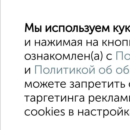
1‑комна
Поиск по с
Мы используем кук
Северны
и нажимая на кноп
c большо
ознакомлен(а) с
По
в панел
и
Политикой об об
В ипотек
можете запретить
таргетинга реклам
Однокомнатные
Двухкомнатные
Трехкомна
cookies в настройк