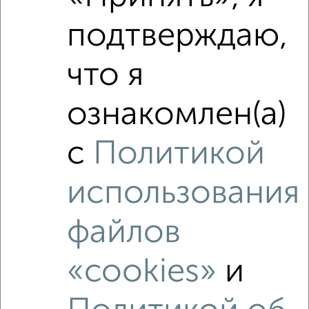
подтверждаю,
что я
ознакомлен(а)
с
Политикой
использования
Рядом, с меньшей ценой
Недалеко от Раздольная 29 с ценой ниже
файлов
«cookies»
и
‹
›