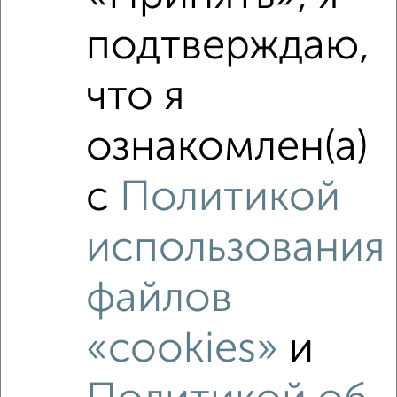
подтверждаю,
что я
ознакомлен(а)
с
Политикой
использования
Рядом, с меньшей ценой
Недалеко от Раздольная 29 с ценой ниже
файлов
«cookies»
и
‹
›